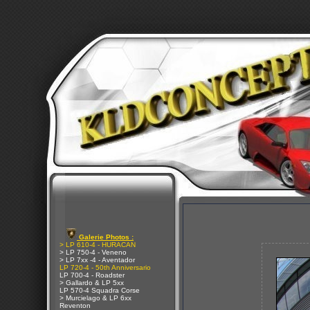
Galerie Photos :
> LP 610-4 - HURACAN
> LP 750-4 - Veneno
> LP 7xx -4 - Aventador
LP 720-4 - 50th Anniversario
LP 700-4 - Roadster
> Gallardo & LP 5xx
LP 570-4 Squadra Corse
> Murcielago & LP 6xx
Reventon