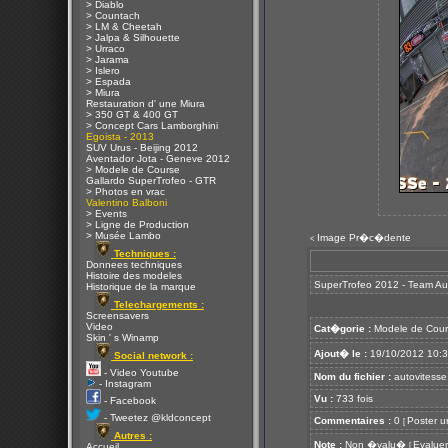
> Diablo
> Countach
> LM & Cheetah
> Jalpa & Silhouette
> Urraco
> Jarama
> Islero
> Espada
> Miura
Restauration d' une Miura
> 350 GT & 400 GT
> Concept Cars Lamborghini
Egoista - 2013
SUV Urus - Beijing 2012
Aventador Jota - Geneve 2012
> Modele de Course
Gallardo SuperTrofeo - GTR
> Photos en vrac
Valentino Balboni
> Events
> Ligne de Production
> Musée Lambo
Image Pr�c�dente
<
Techniques :
Donnees techniques
Histoire des modeles
SuperTrofeo 2012 - Team Au
Historique de la marque
Telechargements :
Screensavers
Video
Cat�gorie :
Modele de Cour
Skin ' s Winamp
Ajout� le :
19/10/2012 10:
Social network :
- Video Youtube
Nom du fichier :
autovitesse.
- Instagram
Vu :
733 fois
- Facebook
- Tweetez @kldconcept
Commentaires :
0
Poster u
[
Autres :
Note :
Non �valu�
Evaluer
[
Accueil