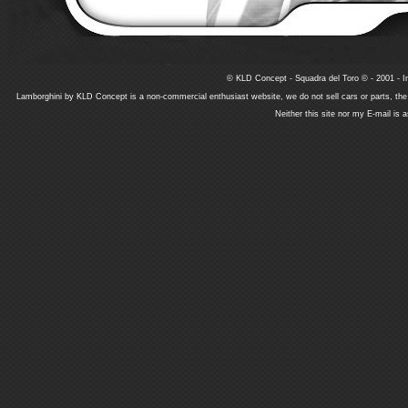
© KLD Concept - Squadra del Toro © - 2001 - In
Lamborghini by KLD Concept is a non-commercial enthusiast website, we do not sell cars or parts, th
Neither this site nor my E-mail is