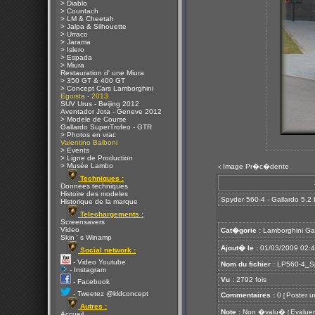
> Diablo
> Countach
> LM & Cheetah
> Jalpa & Silhouette
> Urraco
> Jarama
> Islero
> Espada
> Miura
Restauration d' une Miura
> 350 GT & 400 GT
> Concept Cars Lamborghini
Egoista - 2013
SUV Urus - Beijing 2012
Aventador Jota - Geneve 2012
> Modele de Course
Gallardo SuperTrofeo - GTR
> Photos en vrac
Valentino Balboni
> Events
> Ligne de Production
> Musée Lambo
Image Pr�c�dente
<
Techniques :
Donnees techniques
Histoire des modeles
Spyder 560-4 - Gallardo 5.2
Historique de la marque
Telechargements :
Screensavers
Video
Cat�gorie :
Lamborghini Ga
Skin ' s Winamp
Ajout� le :
01/03/2009 02:
Social network :
- Video Youtube
Nom du fichier :
LP560-4_Sp
- Instagram
Vu :
2792 fois
- Facebook
- Tweetez @kldconcept
Commentaires :
0
Poster u
[
Autres :
Note :
Non �valu�
Evaluer
[
Accueil