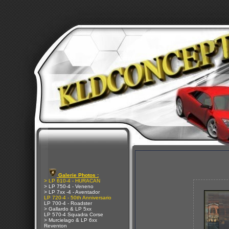
Galerie Photos :
> LP 610-4 - HURACAN
> LP 750-4 - Veneno
> LP 7xx -4 - Aventador
LP 720-4 - 50th Anniversario
LP 700-4 - Roadster
> Gallardo & LP 5xx
LP 570-4 Squadra Corse
> Murcielago & LP 6xx
Reventon