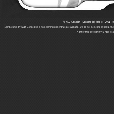
© KLD Concept - Squadra del Toro © - 2001 - In
Lamborghini by KLD Concept is a non-commercial enthusiast website, we do not sell cars or parts, th
Neither this site nor my E-mail is