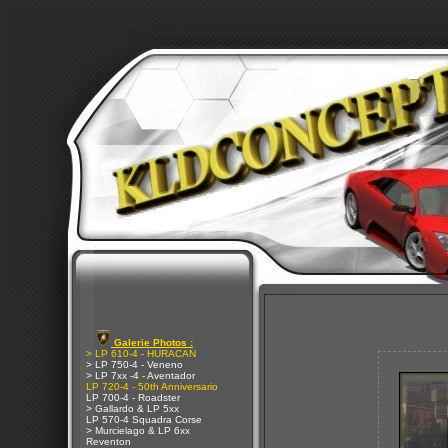
Galerie Photos :
> LP 610-4 - HURACAN
> LP 750-4 - Veneno
> LP 7xx -4 - Aventador
LP 720-4 - 50th Anniversario
LP 700-4 - Roadster
> Gallardo & LP 5xx
LP 570-4 Squadra Corse
> Murcielago & LP 6xx
Reventon