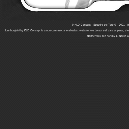
© KLD Concept - Squadra del Toro © - 2001 - In
Lamborghini by KLD Concept is a non-commercial enthusiast website, we do not sell cars or parts, th
Neither this site nor my E-mail is