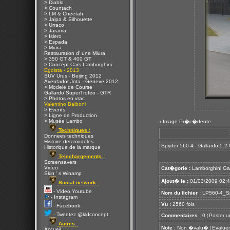
> Diablo
> Countach
> LM & Cheetah
> Jalpa & Silhouette
> Urraco
> Jarama
> Islero
> Espada
> Miura
Restauration d' une Miura
> 350 GT & 400 GT
> Concept Cars Lamborghini
Egoista - 2013
SUV Urus - Beijing 2012
Aventador Jota - Geneve 2012
> Modele de Course
Gallardo SuperTrofeo - GTR
> Photos en vrac
Valentino Balboni
> Events
> Ligne de Production
> Musée Lambo
Image Pr�c�dente
<
Techniques :
Donnees techniques
Histoire des modeles
Spyder 560-4 - Gallardo 5.2
Historique de la marque
Telechargements :
Screensavers
Video
Cat�gorie :
Lamborghini Ga
Skin ' s Winamp
Ajout� le :
01/03/2009 02:
Social network :
- Video Youtube
Nom du fichier :
LP560-4_Sp
- Instagram
Vu :
2560 fois
- Facebook
- Tweetez @kldconcept
Commentaires :
0
Poster u
[
Autres :
Note :
Non �valu�
Evaluer
[
Accueil