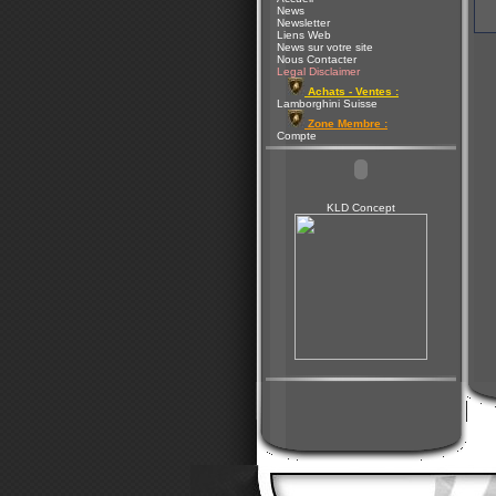
News
Newsletter
Liens Web
News sur votre site
Nous Contacter
Legal Disclaimer
Achats - Ventes :
Lamborghini Suisse
Zone Membre :
Compte
KLD Concept