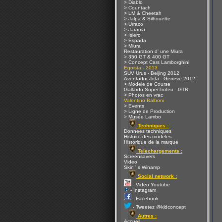
> Diablo
> Countach
> LM & Cheetah
> Jalpa & Silhouette
> Urraco
> Jarama
> Islero
> Espada
> Miura
Restauration d' une Miura
> 350 GT & 400 GT
> Concept Cars Lamborghini
Egoista - 2013
SUV Urus - Beijing 2012
Aventador Jota - Geneve 2012
> Modele de Course
Gallardo SuperTrofeo - GTR
> Photos en vrac
Valentino Balboni
> Events
> Ligne de Production
> Musée Lambo
Techniques :
Donnees techniques
Histoire des modeles
Historique de la marque
Telechargements :
Screensavers
Video
Skin ' s Winamp
Social network :
- Video Youtube
- Instagram
- Facebook
- Tweetez @kldconcept
Autres :
Accueil