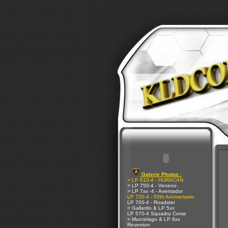
Galerie Photos :
> LP 610-4 - HURACAN
> LP 750-4 - Veneno
> LP 7xx -4 - Aventador
LP 720-4 - 50th Anniversario
LP 700-4 - Roadster
> Gallardo & LP 5xx
LP 570-4 Squadra Corse
> Murcielago & LP 6xx
Reventon