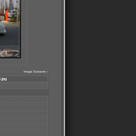
Image Suivante
>
.jpg