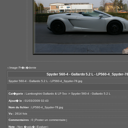
Image Pr�c�dente
<
Spyder 560-4 - Gallardo 5.2 L - LP560-4_Spyder-78
Spyder 560-4 - Gallardo 5.2 L - LP560-4_Spyder-78.jpg
Cat�gorie :
Lamborghini Gallardo & LP 5xx
->
Spyder 560-4 - Gallardo 5.2 L
Ajout� le :
01/03/2009 02:43
Nom du fichier :
LP560-4_Spyder-78.jpg
Vu :
2614 fois
Commentaires :
0
Poster un commentaire
[
]
Note :
Non �valu�
Evaluer
[
]