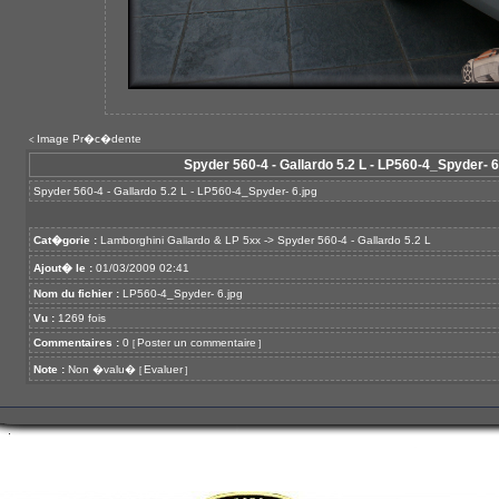
Image Pr�c�dente
<
Spyder 560-4 - Gallardo 5.2 L - LP560-4_Spyder- 6
Spyder 560-4 - Gallardo 5.2 L - LP560-4_Spyder- 6.jpg
Cat�gorie :
Lamborghini Gallardo & LP 5xx
->
Spyder 560-4 - Gallardo 5.2 L
Ajout� le :
01/03/2009 02:41
Nom du fichier :
LP560-4_Spyder- 6.jpg
Vu :
1269 fois
Commentaires :
0
Poster un commentaire
[
]
Note :
Non �valu�
Evaluer
[
]