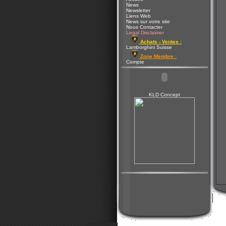
News
Newsletter
Liens Web
News sur votre site
Nous Contacter
Legal Disclaimer
Achats - Ventes :
Lamborghini Suisse
Zone Membre :
Compte
KLD Concept