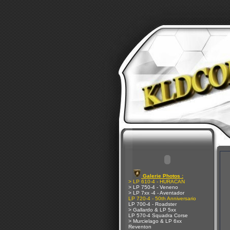
Galerie Photos :
> LP 610-4 - HURACAN
> LP 750-4 - Veneno
> LP 7xx -4 - Aventador
LP 720-4 - 50th Anniversario
LP 700-4 - Roadster
> Gallardo & LP 5xx
LP 570-4 Squadra Corse
> Murcielago & LP 6xx
Reventon