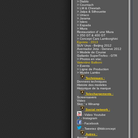
> Diablo
> Countach
> LM & Cheetah
> Jalpa & Silhouette
> Urraco
> Jarama
> Islero
> Espada
> Miura
Restauration d' une Miura
> 350 GT & 400 GT
> Concept Cars Lamborghini
Egoista - 2013
SUV Urus - Beijing 2012
Aventador Jota - Geneve 2012
> Modele de Course
Gallardo SuperTrofeo - GTR
> Photos en vrac
Valentino Balboni
> Events
> Ligne de Production
> Musée Lambo
Techniques :
Donnees techniques
Histoire des modeles
Historique de la marque
Telechargements :
Screensavers
Video
Skin ' s Winamp
Social network :
- Video Youtube
- Instagram
- Facebook
- Tweetez @kldconcept
Autres :
Accueil