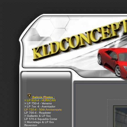
Galerie Photos :
> LP 610-4 - HURACAN
> LP 750-4 - Veneno
> LP 7xx -4 - Aventador
LP 720-4 - 50th Anniversario
LP 700-4 - Roadster
> Gallardo & LP 5xx
LP 570-4 Squadra Corse
> Murcielago & LP 6xx
Reventon