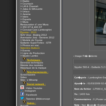
> Diablo
> Countach
> LM & Cheetah
> Jalpa & Silhouette
> Urraco
> Jarama
> Islero
> Espada
> Miura
Restauration d' une Miura
> 350 GT & 400 GT
> Concept Cars Lamborghini
Egoista - 2013
SUV Urus - Beijing 2012
Aventador Jota - Geneve 2012
> Modele de Course
Gallardo SuperTrofeo - GTR
> Photos en vrac
Valentino Balboni
> Events
> Ligne de Production
> Musée Lambo
Image Pr�c�dente
<
Techniques :
Donnees techniques
Histoire des modeles
Spyder 560-4 - Gallardo 5.2
Historique de la marque
Telechargements :
Screensavers
Video
Cat�gorie :
Lamborghini Ga
Skin ' s Winamp
Ajout� le :
01/03/2009 02:
Social network :
- Video Youtube
Nom du fichier :
LP560-4_Sp
- Instagram
Vu :
1403 fois
- Facebook
- Tweetez @kldconcept
Commentaires :
0
Poster u
[
Autres :
Note :
Non �valu�
Evaluer
[
Accueil