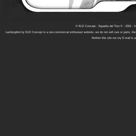
© KLD Concept - Squadra del Toro © - 2001 - In
Lamborghini by KLD Concept is a non-commercial enthusiast website, we do not sell cars or parts, th
Neither this site nor my E-mail is