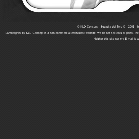
© KLD Concept - Squadra del Toro © - 2001 - In
Lamborghini by KLD Concept is a non-commercial enthusiast website, we do not sell cars or parts, th
Neither this site nor my E-mail is