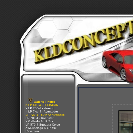
Galerie Photos :
> LP 610-4 - HURACAN
> LP 750-4 - Veneno
> LP 7xx -4 - Aventador
LP 720-4 - 50th Anniversario
LP 700-4 - Roadster
> Gallardo & LP 5xx
LP 570-4 Squadra Corse
> Murcielago & LP 6xx
Reventon