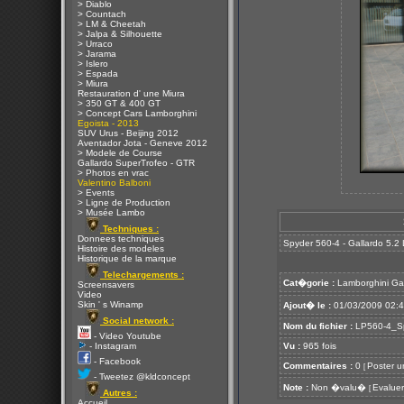
> Diablo
> Countach
> LM & Cheetah
> Jalpa & Silhouette
> Urraco
> Jarama
> Islero
> Espada
> Miura
Restauration d' une Miura
> 350 GT & 400 GT
> Concept Cars Lamborghini
Egoista - 2013
SUV Urus - Beijing 2012
Aventador Jota - Geneve 2012
> Modele de Course
Gallardo SuperTrofeo - GTR
> Photos en vrac
Valentino Balboni
> Events
> Ligne de Production
> Musée Lambo
Techniques :
Donnees techniques
Spyder 560-4 - Gallardo 5.2
Histoire des modeles
Historique de la marque
Telechargements :
Cat�gorie :
Lamborghini Ga
Screensavers
Video
Skin ' s Winamp
Ajout� le :
01/03/2009 02:
Social network :
Nom du fichier :
LP560-4_Sp
- Video Youtube
- Instagram
Vu :
965 fois
- Facebook
Commentaires :
0
Poster u
[
- Tweetez @kldconcept
Note :
Non �valu�
Evaluer
[
Autres :
Accueil