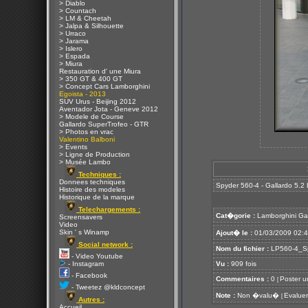
> Diablo
> Countach
> LM & Cheetah
> Jalpa & Silhouette
> Urraco
> Jarama
> Islero
> Espada
> Miura
Restauration d' une Miura
> 350 GT & 400 GT
> Concept Cars Lamborghini
Egoista - 2013
SUV Urus - Beijing 2012
Aventador Jota - Geneve 2012
> Modele de Course
Gallardo SuperTrofeo - GTR
> Photos en vrac
Valentino Balboni
> Events
> Ligne de Production
> Musée Lambo
Techniques :
Donnees techniques
Spyder 560-4 - Gallardo 5.2
Histoire des modeles
Historique de la marque
Telechargements :
Cat�gorie :
Lamborghini Ga
Screensavers
Video
Skin ' s Winamp
Ajout� le :
01/03/2009 02:
Social network :
Nom du fichier :
LP560-4_Sp
- Video Youtube
- Instagram
Vu :
909 fois
- Facebook
Commentaires :
0
Poster u
[
- Tweetez @kldconcept
Note :
Non �valu�
Evaluer
[
Autres :
Accueil