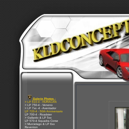
Galerie Photos :
> LP 610-4 - HURACAN
> LP 750-4 - Veneno
> LP 7xx -4 - Aventador
LP 720-4 - 50th Anniversario
LP 700-4 - Roadster
> Gallardo & LP 5xx
LP 570-4 Squadra Corse
> Murcielago & LP 6xx
Reventon