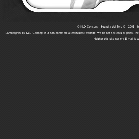
© KLD Concept - Squadra del Toro © - 2001 - In
Lamborghini by KLD Concept is a non-commercial enthusiast website, we do not sell cars or parts, th
Neither this site nor my E-mail is