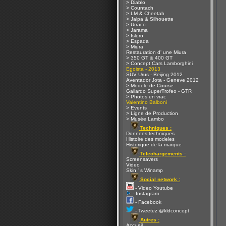
> Diablo
> Countach
> LM & Cheetah
> Jalpa & Silhouette
> Urraco
> Jarama
> Islero
> Espada
> Miura
Restauration d' une Miura
> 350 GT & 400 GT
> Concept Cars Lamborghini
Egoista - 2013
SUV Urus - Beijing 2012
Aventador Jota - Geneve 2012
> Modele de Course
Gallardo SuperTrofeo - GTR
> Photos en vrac
Valentino Balboni
> Events
> Ligne de Production
> Musée Lambo
Techniques :
Donnees techniques
Histoire des modeles
Historique de la marque
Telechargements :
Screensavers
Video
Skin ' s Winamp
Social network :
- Video Youtube
- Instagram
- Facebook
- Tweetez @kldconcept
Autres :
Accueil