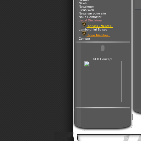
News
Newsletter
Liens Web
News sur votre site
Nous Contacter
Legal Disclaimer
Achats - Ventes :
Lamborghini Suisse
Zone Membre :
Compte
KLD Concept