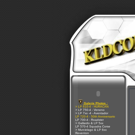
Galerie Photos :
> LP 610-4 - HURACAN
> LP 750-4 - Veneno
> LP 7xx -4 - Aventador
LP 720-4 - 50th Anniversario
LP 700-4 - Roadster
> Gallardo & LP 5xx
LP 570-4 Squadra Corse
> Murcielago & LP 6xx
Reventon