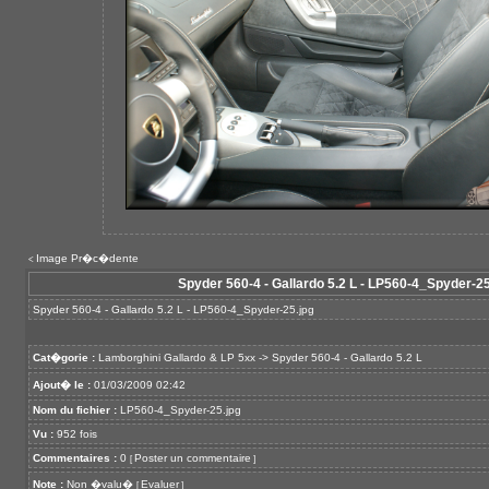
Image Pr�c�dente
<
Spyder 560-4 - Gallardo 5.2 L - LP560-4_Spyder-25
Spyder 560-4 - Gallardo 5.2 L - LP560-4_Spyder-25.jpg
Cat�gorie :
Lamborghini Gallardo & LP 5xx
->
Spyder 560-4 - Gallardo 5.2 L
Ajout� le :
01/03/2009 02:42
Nom du fichier :
LP560-4_Spyder-25.jpg
Vu :
952 fois
Commentaires :
0
Poster un commentaire
[
]
Note :
Non �valu�
Evaluer
[
]