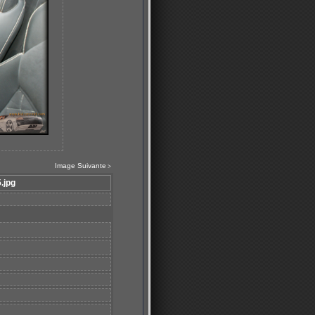
Image Suivante
>
.jpg