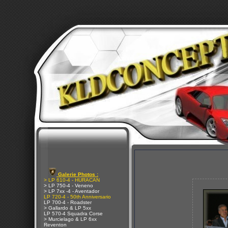
Galerie Photos :
> LP 610-4 - HURACAN
> LP 750-4 - Veneno
> LP 7xx -4 - Aventador
LP 720-4 - 50th Anniversario
LP 700-4 - Roadster
> Gallardo & LP 5xx
LP 570-4 Squadra Corse
> Murcielago & LP 6xx
Reventon