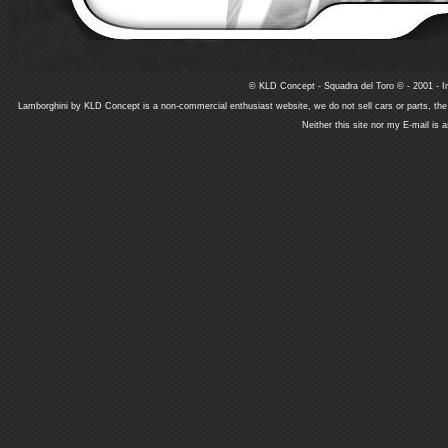
© KLD Concept - Squadra del Toro © - 2001 - In
Lamborghini by KLD Concept is a non-commercial enthusiast website, we do not sell cars or parts, th
Neither this site nor my E-mail is