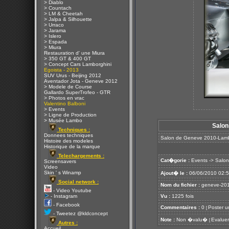
> Diablo
> Countach
> LM & Cheetah
> Jalpa & Silhouette
> Urraco
> Jarama
> Islero
> Espada
> Miura
Restauration d' une Miura
> 350 GT & 400 GT
> Concept Cars Lamborghini
Egoista - 2013
SUV Urus - Beijing 2012
Aventador Jota - Geneve 2012
> Modele de Course
Gallardo SuperTrofeo - GTR
> Photos en vrac
Valentino Balboni
> Events
> Ligne de Production
> Musée Lambo
Salon
Techniques :
Donnees techniques
Salon de Geneve 2010-Lamb
Histoire des modeles
Historique de la marque
Telechargements :
Cat�gorie :
Events
->
Salon
Screensavers
Video
Skin ' s Winamp
Ajout� le :
06/06/2010 02:
Social network :
Nom du fichier :
geneve-201
- Video Youtube
- Instagram
Vu :
1225 fois
- Facebook
Commentaires :
0
Poster u
[
- Tweetez @kldconcept
Note :
Non �valu�
Evaluer
[
Autres :
Accueil