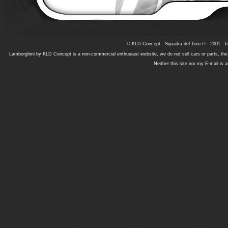
© KLD Concept - Squadra del Toro © - 2001 - In
Lamborghini by KLD Concept is a non-commercial enthusiast website, we do not sell cars or parts, th
Neither this site nor my E-mail is