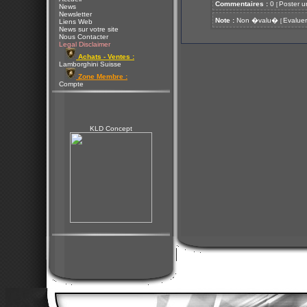
Commentaires :
0
Poster u
[
News
Newsletter
Note :
Non �valu�
Evaluer
[
Liens Web
News sur votre site
Nous Contacter
Legal Disclaimer
Achats - Ventes :
Lamborghini Suisse
Zone Membre :
Compte
KLD Concept