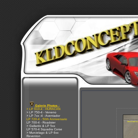
Galerie Photos :
> LP 610-4 - HURACAN
> LP 750-4 - Veneno
> LP 7xx -4 - Aventador
LP 720-4 - 50th Anniversario
LP 700-4 - Roadster
> Gallardo & LP 5xx
LP 570-4 Squadra Corse
> Murcielago & LP 6xx
Reventon