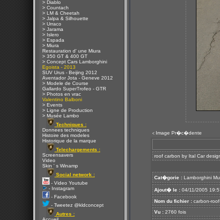
> Diablo
> Countach
> LM & Cheetah
> Jalpa & Silhouette
> Urraco
> Jarama
> Islero
> Espada
> Miura
Restauration d' une Miura
> 350 GT & 400 GT
> Concept Cars Lamborghini
Egoista - 2013
SUV Urus - Beijing 2012
Aventador Jota - Geneve 2012
> Modele de Course
Gallardo SuperTrofeo - GTR
> Photos en vrac
Valentino Balboni
> Events
> Ligne de Production
> Musée Lambo
Techniques :
Donnees techniques
Image Pr�c�dente
<
Histoire des modeles
Historique de la marque
Telechargements :
Screensavers
roof carbon by Ital Car desig
Video
Skin ' s Winamp
Social network :
Cat�gorie :
Lamborghini Mu
- Video Youtube
- Instagram
Ajout� le :
04/11/2005 19:5
- Facebook
Nom du fichier :
carbon-roof-i
- Tweetez @kldconcept
Vu :
2760 fois
Autres :
Accueil