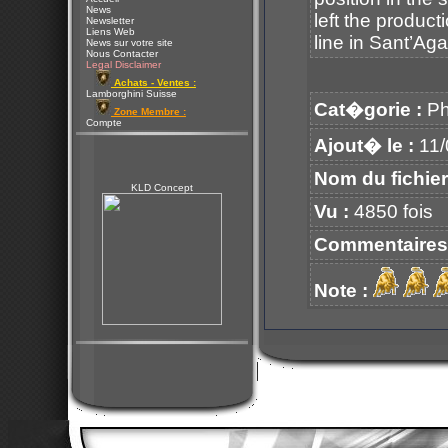
News
left the product
Newsletter
Liens Web
line in Sant’Aga
News sur votre site
Nous Contacter
Legal Disclaimer
Achats - Ventes :
Lamborghini Suisse
Cat�gorie :
Ph
Zone Membre :
Compte
Ajout� le :
11/
Nom du fichier
KLD Concept
Vu :
4850 fois
Commentaires
Note :