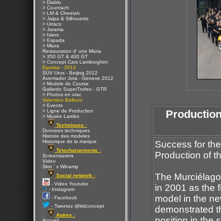
> Diablo
> Countach
> LM & Cheetah
> Jalpa & Silhouette
> Urraco
> Jarama
> Islero
> Espada
> Miura
Restauration d' une Miura
> 350 GT & 400 GT
> Concept Cars Lamborghini
Egoista - 2013
SUV Urus - Beijing 2012
Aventador Jota - Geneve 2012
> Modele de Course
Gallardo SuperTrofeo - GTR
> Photos en vrac
Valentino Balboni
> Events
> Ligne de Production
Production
> Musée Lambo
Techniques :
Donnees techniques
Histoire des modeles
Historique de la marque
Success for the
Telechargements :
Production of t
Screensavers
Video
Skin ' s Winamp
The Murciélago
Social network :
- Video Youtube
in 2001 as the fi
- Instagram
model in the ne
- Facebook
- Tweetez @kldconcept
demonstrated th
Autres :
position in the 
Accueil