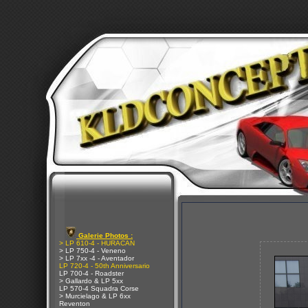
Galerie Photos :
> LP 610-4 - HURACAN
> LP 750-4 - Veneno
> LP 7xx -4 - Aventador
LP 720-4 - 50th Anniversario
LP 700-4 - Roadster
> Gallardo & LP 5xx
LP 570-4 Squadra Corse
> Murcielago & LP 6xx
Reventon