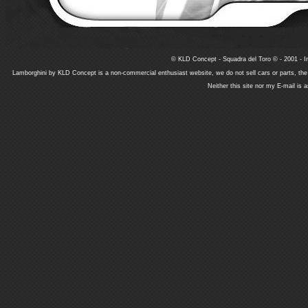
© KLD Concept - Squadra del Toro © - 2001 - In
Lamborghini by KLD Concept is a non-commercial enthusiast website, we do not sell cars or parts, th
Neither this site nor my E-mail is