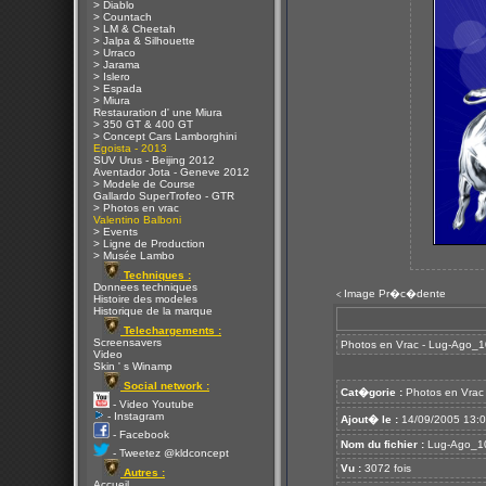
> Diablo
> Countach
> LM & Cheetah
> Jalpa & Silhouette
> Urraco
> Jarama
> Islero
> Espada
> Miura
Restauration d' une Miura
> 350 GT & 400 GT
> Concept Cars Lamborghini
Egoista - 2013
SUV Urus - Beijing 2012
Aventador Jota - Geneve 2012
> Modele de Course
Gallardo SuperTrofeo - GTR
> Photos en vrac
Valentino Balboni
> Events
> Ligne de Production
> Musée Lambo
Techniques :
Donnees techniques
Image Pr�c�dente
<
Histoire des modeles
Historique de la marque
Telechargements :
Screensavers
Photos en Vrac - Lug-Ago_
Video
Skin ' s Winamp
Social network :
Cat�gorie :
Photos en Vrac
- Video Youtube
- Instagram
Ajout� le :
14/09/2005 13:
- Facebook
Nom du fichier :
Lug-Ago_10
- Tweetez @kldconcept
Vu :
3072 fois
Autres :
Accueil