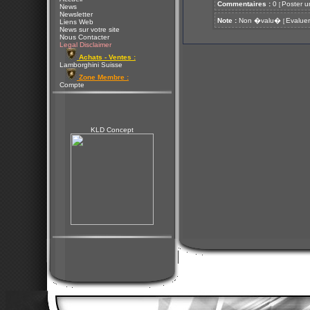
Commentaires :
0
Poster u
[
News
Newsletter
Note :
Non �valu�
Evaluer
[
Liens Web
News sur votre site
Nous Contacter
Legal Disclaimer
Achats - Ventes :
Lamborghini Suisse
Zone Membre :
Compte
KLD Concept