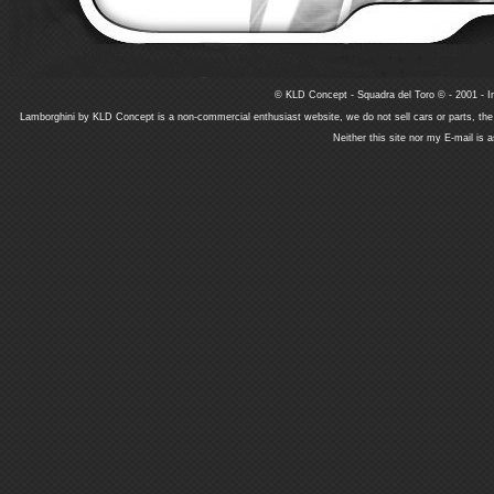
© KLD Concept - Squadra del Toro © - 2001 - In
Lamborghini by KLD Concept is a non-commercial enthusiast website, we do not sell cars or parts, th
Neither this site nor my E-mail is