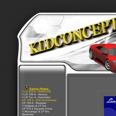
Galerie Photos :
> LP 610-4 - HURACAN
> LP 750-4 - Veneno
> LP 7xx -4 - Aventador
LP 720-4 - 50th Anniversario
LP 700-4 - Roadster
> Gallardo & LP 5xx
LP 570-4 Squadra Corse
> Murcielago & LP 6xx
Reventon