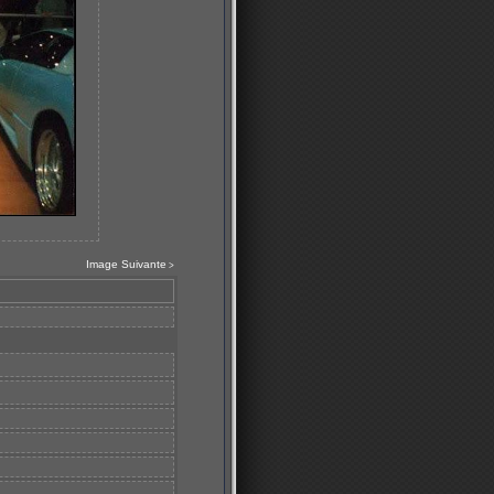
Image Suivante
>