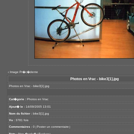
Image Pr�c�dente
<
Photos en Vrac - bike3[1].jpg
Photos en Vrac - bike3[1].jpg
Cat�gorie :
Photos en Vrac
Ajout� le :
14/09/2005 13:01
Nom du fichier :
bike3[1].jpg
Vu :
3781 fois
Commentaires :
0
Poster un commentaire
[
]
Note :
Non �valu�
Evaluer