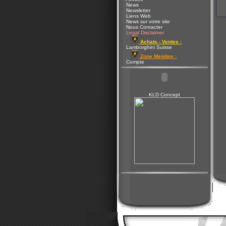
News
Newsletter
Liens Web
News sur votre site
Nous Contacter
Legal Disclaimer
Achats - Ventes :
Lamborghini Suisse
Zone Membre :
Compte
KLD Concept