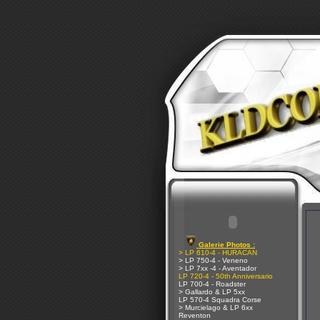
Galerie Photos :
> LP 610-4 - HURACAN
> LP 750-4 - Veneno
> LP 7xx -4 - Aventador
LP 720-4 - 50th Anniversario
LP 700-4 - Roadster
> Gallardo & LP 5xx
LP 570-4 Squadra Corse
> Murcielago & LP 6xx
Reventon