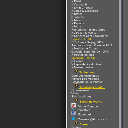
> Diablo
> Countach
> LM & Cheetah
> Jalpa & Silhouette
> Urraco
> Jarama
> Islero
> Espada
> Miura
Restauration d' une Miura
> 350 GT & 400 GT
> Concept Cars Lamborghini
Egoista - 2013
SUV Urus - Beijing 2012
Aventador Jota - Geneve 2012
> Modele de Course
Gallardo SuperTrofeo - GTR
> Photos en vrac
Valentino Balboni
> Events
> Ligne de Production
> Musée Lambo
Techniques :
Donnees techniques
Histoire des modeles
Historique de la marque
Telechargements :
Screensavers
Video
Skin ' s Winamp
Social network :
- Video Youtube
- Instagram
- Facebook
- Tweetez @kldconcept
Autres :
Accueil