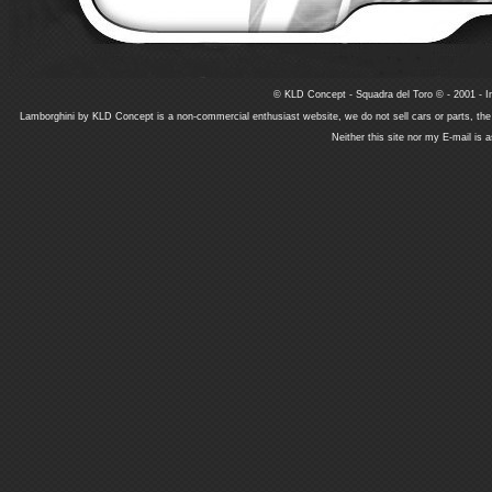
© KLD Concept - Squadra del Toro © - 2001 - In
Lamborghini by KLD Concept is a non-commercial enthusiast website, we do not sell cars or parts, th
Neither this site nor my E-mail is