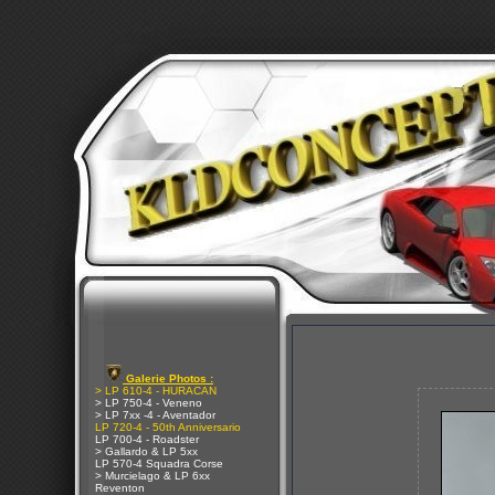
Galerie Photos :
> LP 610-4 - HURACAN
> LP 750-4 - Veneno
> LP 7xx -4 - Aventador
LP 720-4 - 50th Anniversario
LP 700-4 - Roadster
> Gallardo & LP 5xx
LP 570-4 Squadra Corse
> Murcielago & LP 6xx
Reventon