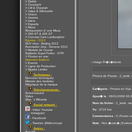
> Diablo
> Countach
> LM & Cheetah
> Jalpa & Silhouette
> Urraco
> Jarama
> Islero
> Espada
> Miura
Restauration d' une Miura
> 350 GT & 400 GT
> Concept Cars Lamborghini
Egoista - 2013
SUV Urus - Beijing 2012
Aventador Jota - Geneve 2012
> Modele de Course
Gallardo SuperTrofeo - GTR
> Photos en vrac
Valentino Balboni
Image Pr�c�dente
<
> Events
> Ligne de Production
> Musée Lambo
Techniques :
Photos de Presse - 2_lamb. 
Donnees techniques
Histoire des modeles
Historique de la marque
Cat�gorie :
Photos en Vrac
Telechargements :
Screensavers
Video
Ajout� le :
06/01/2006 06:
Skin ' s Winamp
Nom du fichier :
2_lamb. miu
Social network :
Vu :
3716 fois
- Video Youtube
- Instagram
Commentaires :
0
Poster u
[
- Facebook
- Tweetez @kldconcept
Note :
Non �valu�
Evaluer
[
Autres :
Accueil