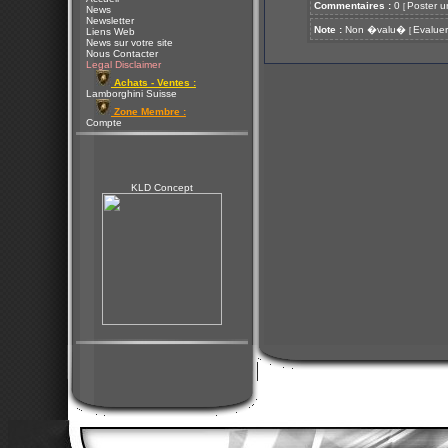
Commentaires :
0
Poster u
[
News
Newsletter
Note :
Non �valu�
Evaluer
[
Liens Web
News sur votre site
Nous Contacter
Legal Disclaimer
Achats - Ventes :
Lamborghini Suisse
Zone Membre :
Compte
KLD Concept