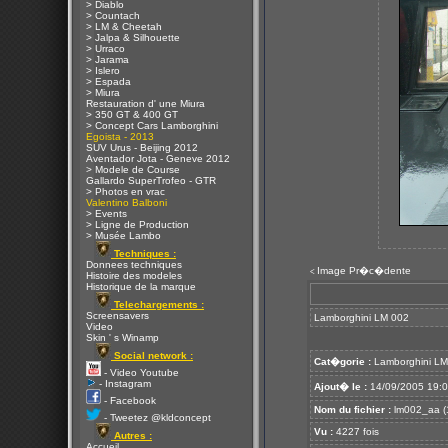
> Diablo
> Countach
> LM & Cheetah
> Jalpa & Silhouette
> Urraco
> Jarama
> Islero
> Espada
> Miura
Restauration d' une Miura
> 350 GT & 400 GT
> Concept Cars Lamborghini
Egoista - 2013
SUV Urus - Beijing 2012
Aventador Jota - Geneve 2012
> Modele de Course
Gallardo SuperTrofeo - GTR
> Photos en vrac
Valentino Balboni
> Events
> Ligne de Production
> Musée Lambo
Techniques :
Donnees techniques
Image Pr�c�dente
<
Histoire des modeles
Historique de la marque
Telechargements :
Screensavers
Lamborghini LM 002
Video
Skin ' s Winamp
Social network :
Cat�gorie :
Lamborghini L
- Video Youtube
- Instagram
Ajout� le :
14/09/2005 19:
- Facebook
Nom du fichier :
lm002_aa (1
- Tweetez @kldconcept
Vu :
4227 fois
Autres :
Accueil