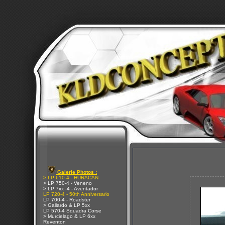
Galerie Photos :
> LP 610-4 - HURACAN
> LP 750-4 - Veneno
> LP 7xx -4 - Aventador
LP 720-4 - 50th Anniversario
LP 700-4 - Roadster
> Gallardo & LP 5xx
LP 570-4 Squadra Corse
> Murcielago & LP 6xx
Reventon