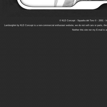
© KLD Concept - Squadra del Toro © - 2001 - In
Lamborghini by KLD Concept is a non-commercial enthusiast website, we do not sell cars or parts, th
Neither this site nor my E-mail is