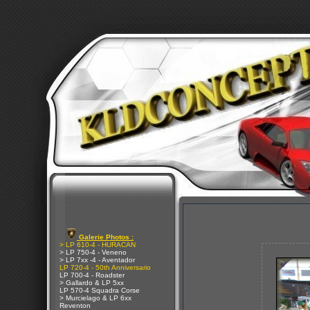
Galerie Photos :
> LP 610-4 - HURACAN
> LP 750-4 - Veneno
> LP 7xx -4 - Aventador
LP 720-4 - 50th Anniversario
LP 700-4 - Roadster
> Gallardo & LP 5xx
LP 570-4 Squadra Corse
> Murcielago & LP 6xx
Reventon