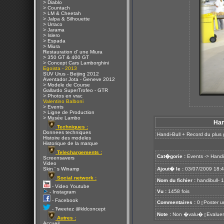
> Diablo
> Countach
> LM & Cheetah
> Jalpa & Silhouette
> Urraco
> Jarama
> Islero
> Espada
> Miura
Restauration d' une Miura
> 350 GT & 400 GT
> Concept Cars Lamborghini
Egoista - 2013
SUV Urus - Beijing 2012
Aventador Jota - Geneve 2012
> Modele de Course
Gallardo SuperTrofeo - GTR
> Photos en vrac
Valentino Balboni
> Events
> Ligne de Production
> Musée Lambo
Han
Techniques :
Donnees techniques
Handi-Bull + Record du plus g
Histoire des modeles
Historique de la marque
Telechargements :
Cat�gorie :
Events
->
Handi
Screensavers
Video
Skin ' s Winamp
Ajout� le :
03/07/2009 18:
Social network :
Nom du fichier :
handibull- 1
- Video Youtube
Vu :
1458 fois
- Instagram
- Facebook
Commentaires :
0
Poster u
[
- Tweetez @kldconcept
Note :
Non �valu�
Evaluer
[
Autres :
Accueil