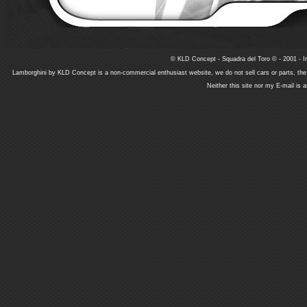
© KLD Concept - Squadra del Toro © - 2001 - In
Lamborghini by KLD Concept is a non-commercial enthusiast website, we do not sell cars or parts, th
Neither this site nor my E-mail is