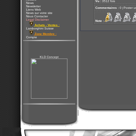
Vu :
3512 fois
News
Newsletter
Commentaires :
0
Poster u
[
Liens Web
News sur votre site
Nous Contacter
Legal Disclaimer
Note :
Achats - Ventes :
Lamborghini Suisse
Zone Membre :
Compte
KLD Concept