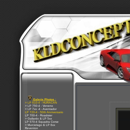
Galerie Photos :
> LP 610-4 - HURACAN
> LP 750-4 - Veneno
> LP 7xx -4 - Aventador
LP 720-4 - 50th Anniversario
LP 700-4 - Roadster
> Gallardo & LP 5xx
LP 570-4 Squadra Corse
> Murcielago & LP 6xx
Reventon