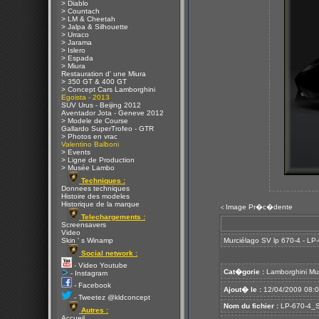
> Diablo
> Countach
> LM & Cheetah
> Jalpa & Silhouette
> Urraco
> Jarama
> Islero
> Espada
> Miura
Restauration d' une Miura
> 350 GT & 400 GT
> Concept Cars Lamborghini
Egoista - 2013
SUV Urus - Beijing 2012
Aventador Jota - Geneve 2012
> Modele de Course
Gallardo SuperTrofeo - GTR
> Photos en vrac
Valentino Balboni
> Events
> Ligne de Production
> Musée Lambo
Techniques :
Donnees techniques
Histoire des modeles
Historique de la marque
Image Pr�c�dente
<
Telechargements :
Screensavers
Video
Skin ' s Winamp
Murciélago SV lp 670-4 - L
Social network :
- Video Youtube
Cat�gorie :
Lamborghini Mu
- Instagram
- Facebook
Ajout� le :
12/04/2009 08:
- Tweetez @kldconcept
Nom du fichier :
LP-670-4_S
Autres :
Accueil