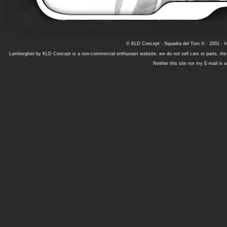
© KLD Concept - Squadra del Toro © - 2001 - In
Lamborghini by KLD Concept is a non-commercial enthusiast website, we do not sell cars or parts, th
Neither this site nor my E-mail is