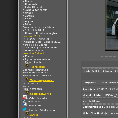
> Diablo
> Countach
> LM & Cheetah
> Jalpa & Silhouette
> Urraco
> Jarama
> Islero
> Espada
> Miura
Restauration d' une Miura
> 350 GT & 400 GT
> Concept Cars Lamborghini
Egoista - 2013
SUV Urus - Beijing 2012
Aventador Jota - Geneve 2012
> Modele de Course
Gallardo SuperTrofeo - GTR
> Photos en vrac
Valentino Balboni
> Events
> Ligne de Production
> Musée Lambo
Techniques :
Donnees techniques
Spyder 560-4 - Gallardo 5.2
Histoire des modeles
Historique de la marque
Telechargements :
Cat�gorie :
Lamborghini Ga
Screensavers
Video
Skin ' s Winamp
Ajout� le :
01/03/2009 02:
Social network :
Nom du fichier :
LP560-4_Sp
- Video Youtube
- Instagram
Vu :
1418 fois
- Facebook
Commentaires :
0
Poster u
[
- Tweetez @kldconcept
Note :
Non �valu�
Evaluer
[
Autres :
Accueil