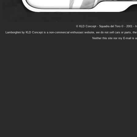
© KLD Concept - Squadra del Toro © - 2001 - In
Lamborghini by KLD Concept is a non-commercial enthusiast website, we do not sell cars or parts, th
Neither this site nor my E-mail is