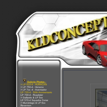
Galerie Photos :
> LP 610-4 - HURACAN
> LP 750-4 - Veneno
> LP 7xx -4 - Aventador
LP 720-4 - 50th Anniversario
LP 700-4 - Roadster
> Gallardo & LP 5xx
LP 570-4 Squadra Corse
> Murcielago & LP 6xx
Reventon