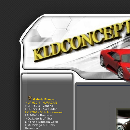
Galerie Photos :
> LP 610-4 - HURACAN
> LP 750-4 - Veneno
> LP 7xx -4 - Aventador
LP 720-4 - 50th Anniversario
LP 700-4 - Roadster
> Gallardo & LP 5xx
LP 570-4 Squadra Corse
> Murcielago & LP 6xx
Reventon