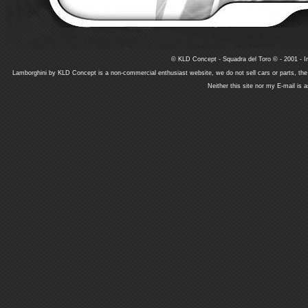
© KLD Concept - Squadra del Toro © - 2001 - In
Lamborghini by KLD Concept is a non-commercial enthusiast website, we do not sell cars or parts, th
Neither this site nor my E-mail is