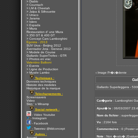
> Diablo
> Countach
> LM & Cheetah
> Jalpa & Silhouette
> Urraco
> Jarama
> Islero
> Espada
> Miura
Restauration d' une Miura
> 350 GT & 400 GT
> Concept Cars Lamborghini
Egoista - 2013
SUV Urus - Beijing 2012
Aventador Jota - Geneve 2012
> Modele de Course
Gallardo SuperTrofeo - GTR
> Photos en vrac
Valentino Balboni
> Events
> Ligne de Production
> Musée Lambo
Image Pr�c�dente
<
Techniques :
Gal
Donnees techniques
Histoire des modeles
Gallardo Superleggera - 530
Historique de la marque
Telechargements :
Screensavers
Video
Cat�gorie :
Lamborghini Ga
Skin ' s Winamp
Ajout� le :
06/03/2007 23:
Social network :
- Video Youtube
Nom du fichier :
superlegger
- Instagram
Vu :
2164 fois
- Facebook
- Tweetez @kldconcept
Commentaires :
0
Poster u
[
Autres :
Note :
Non �valu�
Evaluer
[
Accueil