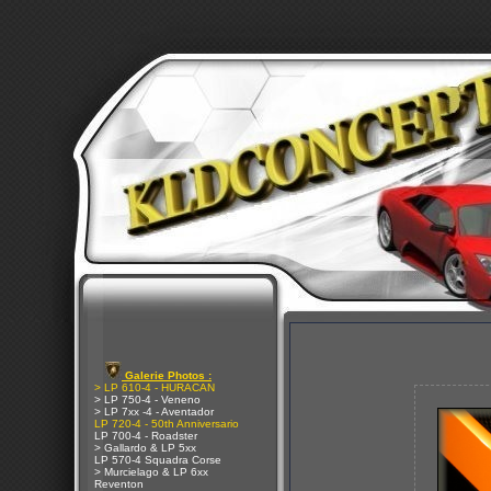
Galerie Photos :
> LP 610-4 - HURACAN
> LP 750-4 - Veneno
> LP 7xx -4 - Aventador
LP 720-4 - 50th Anniversario
LP 700-4 - Roadster
> Gallardo & LP 5xx
LP 570-4 Squadra Corse
> Murcielago & LP 6xx
Reventon