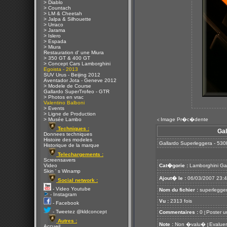
> Diablo
> Countach
> LM & Cheetah
> Jalpa & Silhouette
> Urraco
> Jarama
> Islero
> Espada
> Miura
Restauration d' une Miura
> 350 GT & 400 GT
> Concept Cars Lamborghini
Egoista - 2013
SUV Urus - Beijing 2012
Aventador Jota - Geneve 2012
> Modele de Course
Gallardo SuperTrofeo - GTR
> Photos en vrac
Valentino Balboni
> Events
> Ligne de Production
> Musée Lambo
Image Pr�c�dente
<
Techniques :
Gal
Donnees techniques
Histoire des modeles
Gallardo Superleggera - 530
Historique de la marque
Telechargements :
Screensavers
Video
Cat�gorie :
Lamborghini Ga
Skin ' s Winamp
Ajout� le :
06/03/2007 23:
Social network :
- Video Youtube
Nom du fichier :
superlegger
- Instagram
Vu :
2313 fois
- Facebook
- Tweetez @kldconcept
Commentaires :
0
Poster u
[
Autres :
Note :
Non �valu�
Evaluer
[
Accueil