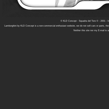
© KLD Concept - Squadra del Toro © - 2001 - In
Lamborghini by KLD Concept is a non-commercial enthusiast website, we do not sell cars or parts, th
Neither this site nor my E-mail is