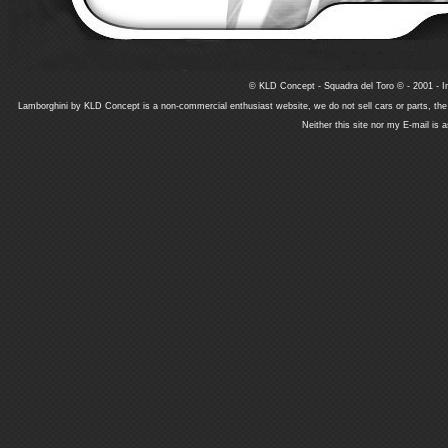
© KLD Concept - Squadra del Toro © - 2001 - In
Lamborghini by KLD Concept is a non-commercial enthusiast website, we do not sell cars or parts, th
Neither this site nor my E-mail is