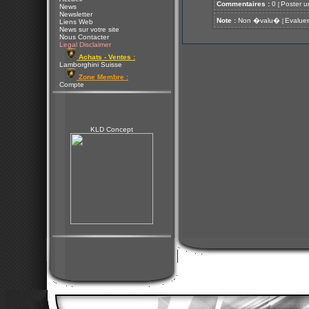
Commentaires :
0
Poster u
[
News
Newsletter
Note :
Non �valu�
Evaluer
[
Liens Web
News sur votre site
Nous Contacter
Legal Disclaimer
Achats - Ventes :
Lamborghini Suisse
Zone Membre :
Compte
KLD Concept