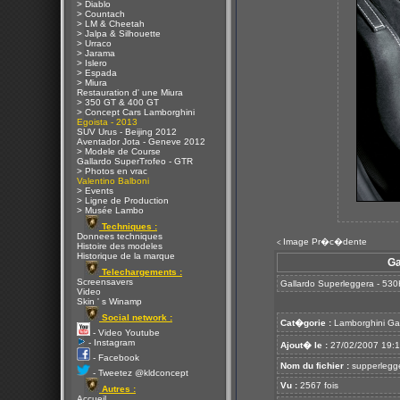
> Diablo
> Countach
> LM & Cheetah
> Jalpa & Silhouette
> Urraco
> Jarama
> Islero
> Espada
> Miura
Restauration d' une Miura
> 350 GT & 400 GT
> Concept Cars Lamborghini
Egoista - 2013
SUV Urus - Beijing 2012
Aventador Jota - Geneve 2012
> Modele de Course
Gallardo SuperTrofeo - GTR
> Photos en vrac
Valentino Balboni
> Events
> Ligne de Production
> Musée Lambo
Techniques :
Donnees techniques
Image Pr�c�dente
<
Histoire des modeles
Historique de la marque
Ga
Telechargements :
Screensavers
Gallardo Superleggera - 53
Video
Skin ' s Winamp
Social network :
Cat�gorie :
Lamborghini Ga
- Video Youtube
- Instagram
Ajout� le :
27/02/2007 19:
- Facebook
Nom du fichier :
supperlegge
- Tweetez @kldconcept
Vu :
2567 fois
Autres :
Accueil