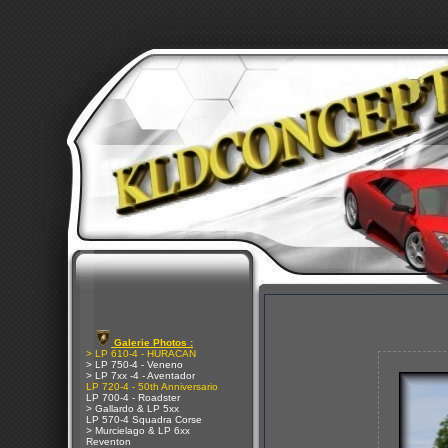
Galerie Photos :
> LP 610-4 - HURACAN
> LP 750-4 - Veneno
> LP 7xx -4 - Aventador
LP 720-4 - 50th Anniversario
LP 700-4 - Roadster
> Gallardo & LP 5xx
LP 570-4 Squadra Corse
> Murcielago & LP 6xx
Reventon