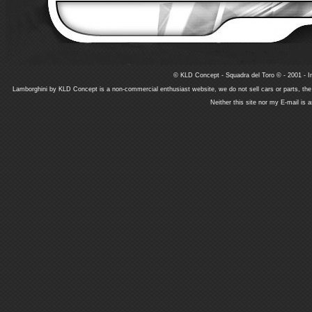
© KLD Concept - Squadra del Toro © - 2001 - In
Lamborghini by KLD Concept is a non-commercial enthusiast website, we do not sell cars or parts, th
Neither this site nor my E-mail is