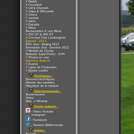
> Diablo
> Countach
> LM & Cheetah
> Jalpa & Silhouette
> Urraco
> Jarama
> Islero
> Espada
> Miura
Restauration d' une Miura
> 350 GT & 400 GT
> Concept Cars Lamborghini
Egoista - 2013
SUV Urus - Beijing 2012
Aventador Jota - Geneve 2012
> Modele de Course
Gallardo SuperTrofeo - GTR
> Photos en vrac
Valentino Balboni
> Events
> Ligne de Production
> Musée Lambo
Techniques :
Donnees techniques
Histoire des modeles
Historique de la marque
Telechargements :
Screensavers
Video
Skin ' s Winamp
Social network :
- Video Youtube
- Instagram
- Facebook
- Tweetez @kldconcept
Autres :
Accueil