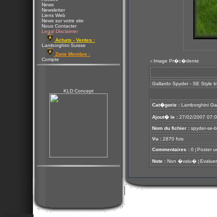
News
Newsletter
Liens Web
News sur votre site
Nous Contacter
Legal Disclaimer
Achats - Ventes :
Lamborghini Suisse
Zone Membre :
Compte
Image Pr�c�dente
<
Gallardo Spyder - SE Style b
KLD Concept
Cat�gorie :
Lamborghini Ga
Ajout� le :
27/02/2007 07:
Nom du fichier :
spyder-se-by
Vu :
2870 fois
Commentaires :
0
Poster u
[
Note :
Non �valu�
Evaluer
[