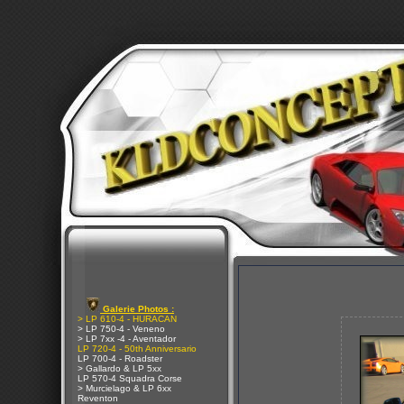
Galerie Photos :
> LP 610-4 - HURACAN
> LP 750-4 - Veneno
> LP 7xx -4 - Aventador
LP 720-4 - 50th Anniversario
LP 700-4 - Roadster
> Gallardo & LP 5xx
LP 570-4 Squadra Corse
> Murcielago & LP 6xx
Reventon