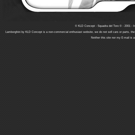
© KLD Concept - Squadra del Toro © - 2001 - In
Lamborghini by KLD Concept is a non-commercial enthusiast website, we do not sell cars or parts, th
Neither this site nor my E-mail is