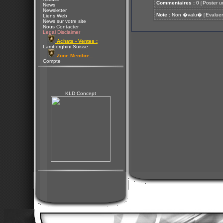
Commentaires :
0
Poster u
[
News
Newsletter
Note :
Non �valu�
Evaluer
[
Liens Web
News sur votre site
Nous Contacter
Legal Disclaimer
Achats - Ventes :
Lamborghini Suisse
Zone Membre :
Compte
KLD Concept