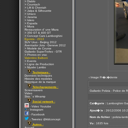
> Diablo
> Countach
> LM & Cheetah
> Jalpa & Silhouette
> Urraco
> Jarama
> Islero
> Espada
> Miura
Restauration d' une Miura
> 350 GT & 400 GT
> Concept Cars Lamborghini
Egoista - 2013
SUV Urus - Beijing 2012
Aventador Jota - Geneve 2012
> Modele de Course
Gallardo SuperTrofeo - GTR
> Photos en vrac
Valentino Balboni
> Events
> Ligne de Production
> Musée Lambo
Techniques :
Donnees techniques
Image Pr�c�dente
<
Histoire des modeles
Historique de la marque
Telechargements :
Screensavers
Gallardo Polizia - Police de
Video
Skin ' s Winamp
Social network :
Cat�gorie :
Lamborghini Ga
- Video Youtube
- Instagram
Ajout� le :
26/12/2006 10:
- Facebook
Nom du fichier :
polizia-lamb
- Tweetez @kldconcept
Vu :
1635 fois
Autres :
Accueil