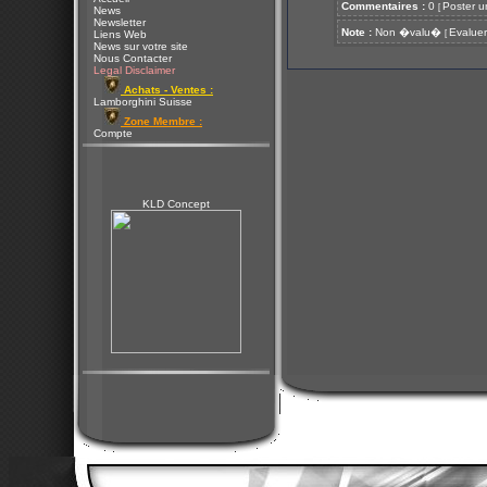
Commentaires :
0
Poster u
[
News
Newsletter
Note :
Non �valu�
Evaluer
[
Liens Web
News sur votre site
Nous Contacter
Legal Disclaimer
Achats - Ventes :
Lamborghini Suisse
Zone Membre :
Compte
KLD Concept