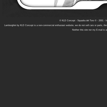
© KLD Concept - Squadra del Toro © - 2001 - In
Lamborghini by KLD Concept is a non-commercial enthusiast website, we do not sell cars or parts, th
Neither this site nor my E-mail is