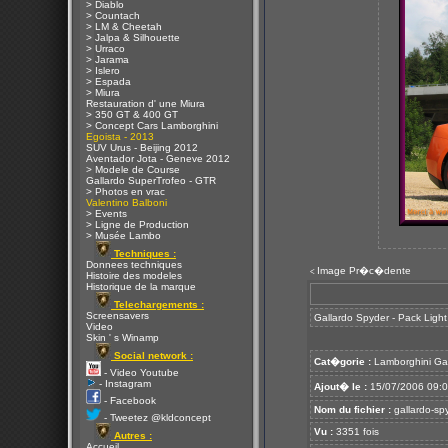
> Diablo
> Countach
> LM & Cheetah
> Jalpa & Silhouette
> Urraco
> Jarama
> Islero
> Espada
> Miura
Restauration d' une Miura
> 350 GT & 400 GT
> Concept Cars Lamborghini
Egoista - 2013
SUV Urus - Beijing 2012
Aventador Jota - Geneve 2012
> Modele de Course
Gallardo SuperTrofeo - GTR
> Photos en vrac
Valentino Balboni
> Events
> Ligne de Production
> Musée Lambo
Techniques :
Donnees techniques
Image Pr�c�dente
<
Histoire des modeles
Historique de la marque
Telechargements :
Screensavers
Gallardo Spyder - Pack Ligh
Video
Skin ' s Winamp
Social network :
Cat�gorie :
Lamborghini Ga
- Video Youtube
- Instagram
Ajout� le :
15/07/2006 09:
- Facebook
Nom du fichier :
gallardo-spy
- Tweetez @kldconcept
Vu :
3351 fois
Autres :
Accueil