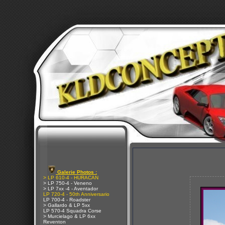
Galerie Photos :
> LP 610-4 - HURACAN
> LP 750-4 - Veneno
> LP 7xx -4 - Aventador
LP 720-4 - 50th Anniversario
LP 700-4 - Roadster
> Gallardo & LP 5xx
LP 570-4 Squadra Corse
> Murcielago & LP 6xx
Reventon