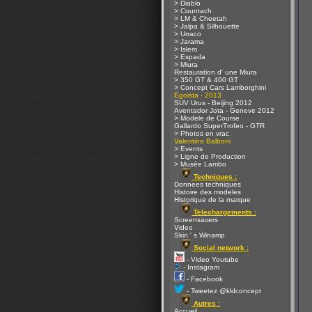
> Diablo
> Countach
> LM & Cheetah
> Jalpa & Silhouette
> Urraco
> Jarama
> Islero
> Espada
> Miura
Restauration d' une Miura
> 350 GT & 400 GT
> Concept Cars Lamborghini
Egoista - 2013
SUV Urus - Beijing 2012
Aventador Jota - Geneve 2012
> Modele de Course
Gallardo SuperTrofeo - GTR
> Photos en vrac
Valentino Balboni
> Events
> Ligne de Production
> Musée Lambo
Techniques :
Donnees techniques
Histoire des modeles
Historique de la marque
Telechargements :
Screensavers
Video
Skin ' s Winamp
Social network :
- Video Youtube
- Instagram
- Facebook
- Tweetez @kldconcept
Autres :
Accueil