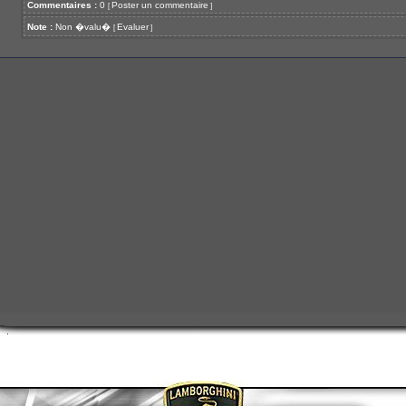
Commentaires :
0
Poster un commentaire
[
]
Note :
Non �valu�
Evaluer
[
]