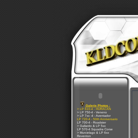
Galerie Photos :
> LP 610-4 - HURACAN
> LP 750-4 - Veneno
> LP 7xx -4 - Aventador
LP 720-4 - 50th Anniversario
LP 700-4 - Roadster
> Gallardo & LP 5xx
LP 570-4 Squadra Corse
> Murcielago & LP 6xx
Reventon