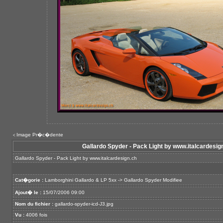
Image Pr�c�dente
<
Gallardo Spyder - Pack Light by www.italcardesig
Gallardo Spyder - Pack Light by
www.italcardesign.ch
Cat�gorie :
Lamborghini Gallardo & LP 5xx
->
Gallardo Spyder Modifiee
Ajout� le :
15/07/2006 09:00
Nom du fichier :
gallardo-spyder-icd-J3.jpg
Vu :
4006 fois