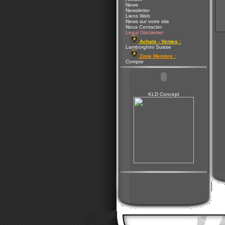
News
Newsletter
Liens Web
News sur votre site
Nous Contacter
Legal Disclaimer
Achats - Ventes :
Lamborghini Suisse
Zone Membre :
Compte
KLD Concept