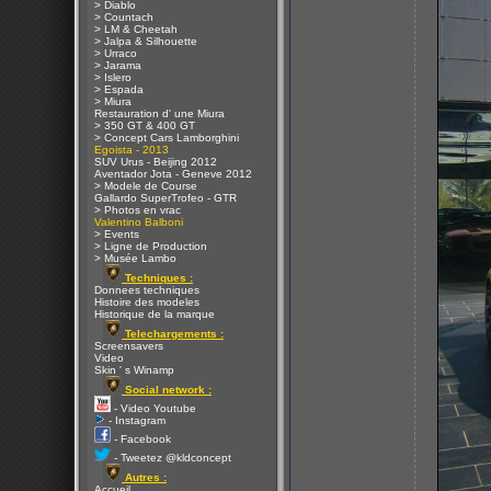
> Diablo
> Countach
> LM & Cheetah
> Jalpa & Silhouette
> Urraco
> Jarama
> Islero
> Espada
> Miura
Restauration d' une Miura
> 350 GT & 400 GT
> Concept Cars Lamborghini
Egoista - 2013
SUV Urus - Beijing 2012
Aventador Jota - Geneve 2012
> Modele de Course
Gallardo SuperTrofeo - GTR
> Photos en vrac
Valentino Balboni
> Events
> Ligne de Production
> Musée Lambo
Techniques :
Donnees techniques
Histoire des modeles
Historique de la marque
Telechargements :
Screensavers
Video
Skin ' s Winamp
Social network :
- Video Youtube
- Instagram
- Facebook
- Tweetez @kldconcept
Autres :
Accueil