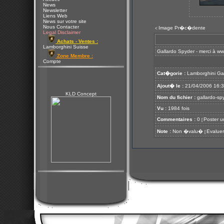
News
Newsletter
Liens Web
News sur votre site
Nous Contacter
Image Pr�c�dente
<
Legal Disclaimer
Achats - Ventes :
Lamborghini Suisse
Gallardo Spyder - merci à
ww
Zone Membre :
Compte
Cat�gorie :
Lamborghini Ga
Ajout� le :
21/04/2006 16:
KLD Concept
Nom du fichier :
gallardo-sp
Vu :
1984 fois
Commentaires :
0
Poster u
[
Note :
Non �valu�
Evaluer
[