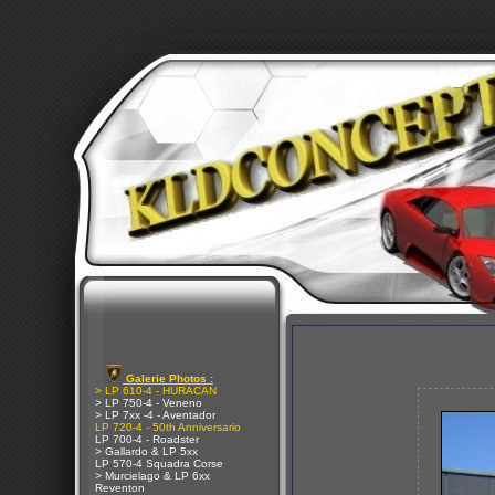
Galerie Photos :
> LP 610-4 - HURACAN
> LP 750-4 - Veneno
> LP 7xx -4 - Aventador
LP 720-4 - 50th Anniversario
LP 700-4 - Roadster
> Gallardo & LP 5xx
LP 570-4 Squadra Corse
> Murcielago & LP 6xx
Reventon