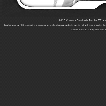
© KLD Concept - Squadra del Toro © - 2001 - In
Lamborghini by KLD Concept is a non-commercial enthusiast website, we do not sell cars or parts, th
Neither this site nor my E-mail is