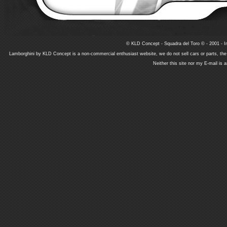
© KLD Concept - Squadra del Toro © - 2001 - In
Lamborghini by KLD Concept is a non-commercial enthusiast website, we do not sell cars or parts, th
Neither this site nor my E-mail is