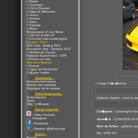
> Diablo
> Countach
> LM & Cheetah
> Jalpa & Silhouette
> Urraco
> Jarama
> Islero
> Espada
> Miura
Restauration d' une Miura
> 350 GT & 400 GT
> Concept Cars Lamborghini
Egoista - 2013
SUV Urus - Beijing 2012
Aventador Jota - Geneve 2012
> Modele de Course
Gallardo SuperTrofeo - GTR
> Photos en vrac
Valentino Balboni
> Events
> Ligne de Production
> Musée Lambo
Techniques :
Donnees techniques
Image Pr�c�dente
<
Histoire des modeles
Historique de la marque
Telechargements :
Screensavers
Gallardo Spyder - merci à
ww
Video
Skin ' s Winamp
Social network :
Cat�gorie :
Lamborghini Ga
- Video Youtube
- Instagram
Ajout� le :
21/04/2006 16:
- Facebook
Nom du fichier :
gallardo-sp
- Tweetez @kldconcept
Vu :
2406 fois
Autres :
Accueil