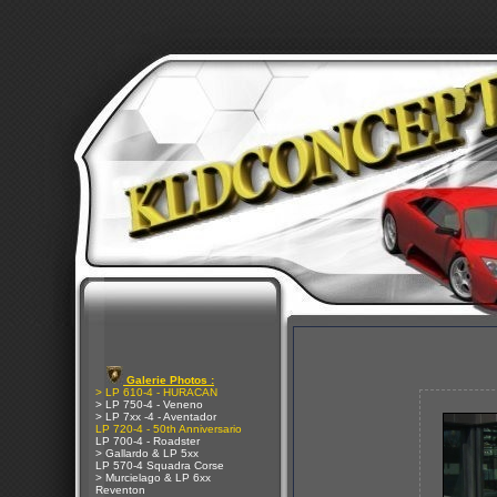
Galerie Photos :
> LP 610-4 - HURACAN
> LP 750-4 - Veneno
> LP 7xx -4 - Aventador
LP 720-4 - 50th Anniversario
LP 700-4 - Roadster
> Gallardo & LP 5xx
LP 570-4 Squadra Corse
> Murcielago & LP 6xx
Reventon