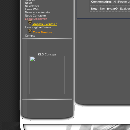
Commentaires :
0
Poster u
[
News
Newsletter
Note :
Non �valu�
Evaluer
[
Liens Web
News sur votre site
Nous Contacter
Legal Disclaimer
Achats - Ventes :
Lamborghini Suisse
Zone Membre :
Compte
KLD Concept