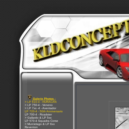
Galerie Photos :
> LP 610-4 - HURACAN
> LP 750-4 - Veneno
> LP 7xx -4 - Aventador
LP 720-4 - 50th Anniversario
LP 700-4 - Roadster
> Gallardo & LP 5xx
LP 570-4 Squadra Corse
> Murcielago & LP 6xx
Reventon