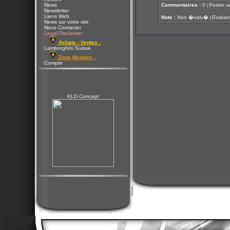
News
Commentaires :
0
Poster u
[
Newsletter
Liens Web
Note :
Non �valu�
Evaluer
[
News sur votre site
Nous Contacter
Legal Disclaimer
Achats - Ventes :
Lamborghini Suisse
Zone Membre :
Compte
KLD Concept