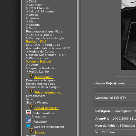
> Diablo
> Countach
> LM & Cheetah
> Jalpa & Silhouette
> Urraco
> Jarama
> Islero
> Espada
> Miura
Restauration d' une Miura
> 350 GT & 400 GT
> Concept Cars Lamborghini
Egoista - 2013
SUV Urus - Beijing 2012
Aventador Jota - Geneve 2012
> Modele de Course
Gallardo SuperTrofeo - GTR
> Photos en vrac
Valentino Balboni
> Events
> Ligne de Production
> Musée Lambo
Techniques :
Donnees techniques
Image Pr�c�dente
Histoire des modeles
<
Historique de la marque
Telechargements :
Screensavers
Lamborghini 350 GTV
Video
Skin ' s Winamp
Social network :
Cat�gorie :
Lamborghini 35
- Video Youtube
- Instagram
Ajout� le :
14/09/2005 13:
- Facebook
Nom du fichier :
350gtvi.jpg
- Tweetez @kldconcept
Autres :
Vu :
2655 fois
Accueil