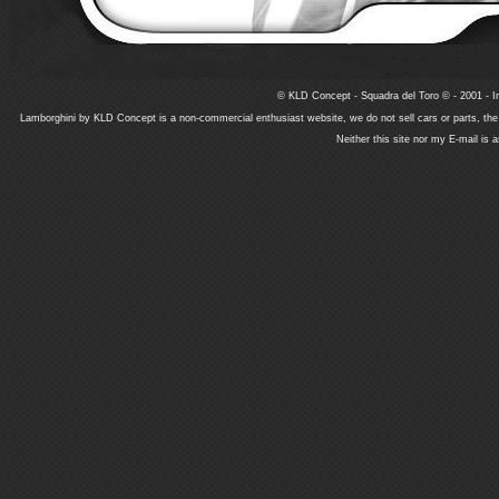
© KLD Concept - Squadra del Toro © - 2001 - In
Lamborghini by KLD Concept is a non-commercial enthusiast website, we do not sell cars or parts, th
Neither this site nor my E-mail is