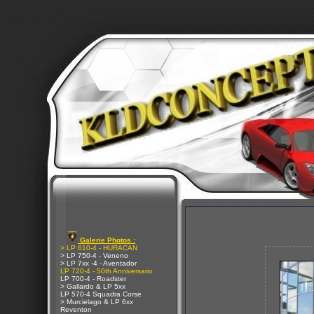
Galerie Photos :
> LP 610-4 - HURACAN
> LP 750-4 - Veneno
> LP 7xx -4 - Aventador
LP 720-4 - 50th Anniversario
LP 700-4 - Roadster
> Gallardo & LP 5xx
LP 570-4 Squadra Corse
> Murcielago & LP 6xx
Reventon