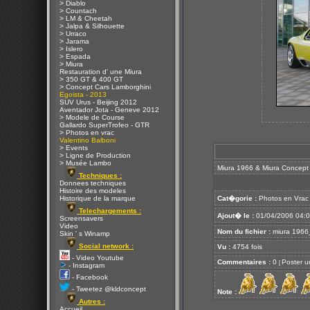
> Diablo
> Countach
> LM & Cheetah
> Jalpa & Silhouette
> Urraco
> Jarama
> Islero
> Espada
> Miura
Restauration d' une Miura
> 350 GT & 400 GT
> Concept Cars Lamborghini
Egoista - 2013
SUV Urus - Beijing 2012
Aventador Jota - Geneve 2012
> Modele de Course
Gallardo SuperTrofeo - GTR
> Photos en vrac
Valentino Balboni
> Events
> Ligne de Production
> Musée Lambo
Miura 1966 & Miura Concept
Techniques :
Donnees techniques
Histoire des modeles
Historique de la marque
Cat�gorie :
Photos en Vrac
Telechargements :
Ajout� le :
01/04/2006 04:
Screensavers
Video
Nom du fichier :
miura 1966
Skin ' s Winamp
Social network :
Vu :
4754 fois
- Video Youtube
Commentaires :
0
Poster u
[
- Instagram
- Facebook
- Tweetez @kldconcept
Note :
Autres :
Accueil