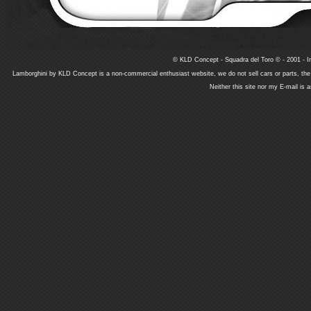
© KLD Concept - Squadra del Toro © - 2001 - In
Lamborghini by KLD Concept is a non-commercial enthusiast website, we do not sell cars or parts, th
Neither this site nor my E-mail is