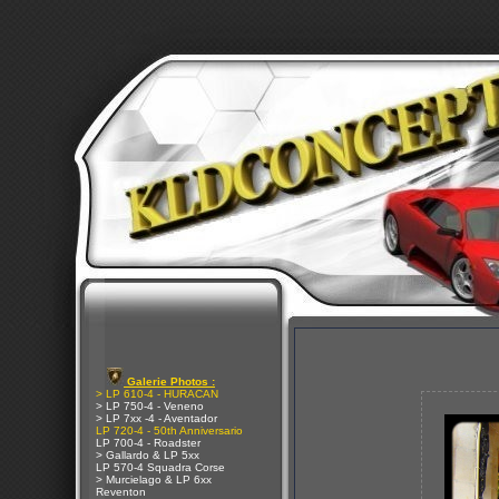
Galerie Photos :
> LP 610-4 - HURACAN
> LP 750-4 - Veneno
> LP 7xx -4 - Aventador
LP 720-4 - 50th Anniversario
LP 700-4 - Roadster
> Gallardo & LP 5xx
LP 570-4 Squadra Corse
> Murcielago & LP 6xx
Reventon