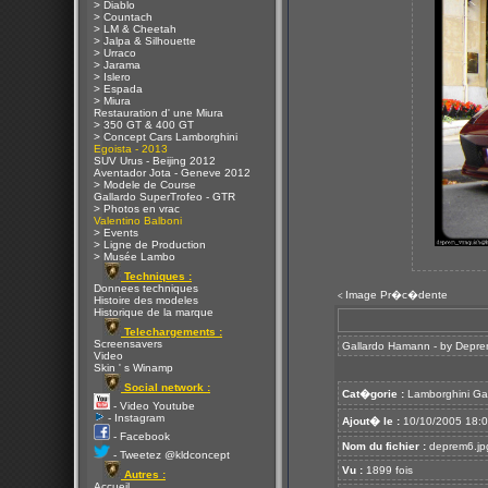
> Diablo
> Countach
> LM & Cheetah
> Jalpa & Silhouette
> Urraco
> Jarama
> Islero
> Espada
> Miura
Restauration d' une Miura
> 350 GT & 400 GT
> Concept Cars Lamborghini
Egoista - 2013
SUV Urus - Beijing 2012
Aventador Jota - Geneve 2012
> Modele de Course
Gallardo SuperTrofeo - GTR
> Photos en vrac
Valentino Balboni
> Events
> Ligne de Production
> Musée Lambo
Techniques :
Donnees techniques
Image Pr�c�dente
<
Histoire des modeles
Historique de la marque
Telechargements :
Screensavers
Gallardo Hamann - by Depr
Video
Skin ' s Winamp
Social network :
Cat�gorie :
Lamborghini Ga
- Video Youtube
- Instagram
Ajout� le :
10/10/2005 18:
- Facebook
Nom du fichier :
deprem6.jp
- Tweetez @kldconcept
Vu :
1899 fois
Autres :
Accueil