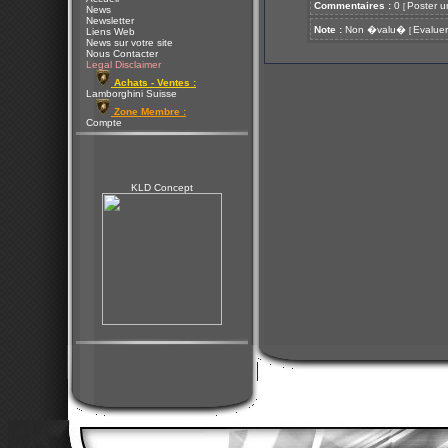
Commentaires :
0
Poster u
[
News
Newsletter
Note :
Non �valu�
Evaluer
[
Liens Web
News sur votre site
Nous Contacter
Legal Disclaimer
Achats - Ventes :
Lamborghini Suisse
Zone Membre :
Compte
KLD Concept