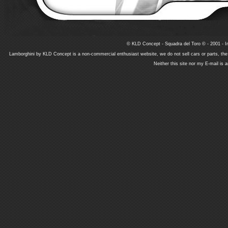
© KLD Concept - Squadra del Toro © - 2001 - In
Lamborghini by KLD Concept is a non-commercial enthusiast website, we do not sell cars or parts, th
Neither this site nor my E-mail is