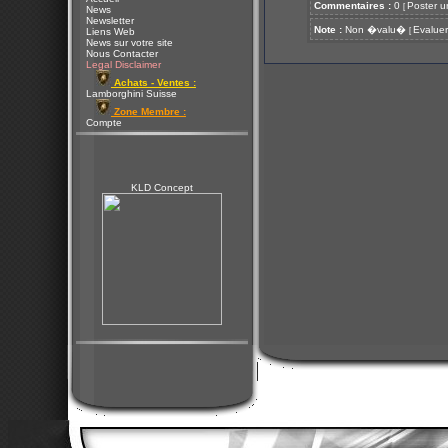
Commentaires :
0
Poster u
[
News
Newsletter
Note :
Non �valu�
Evaluer
[
Liens Web
News sur votre site
Nous Contacter
Legal Disclaimer
Achats - Ventes :
Lamborghini Suisse
Zone Membre :
Compte
KLD Concept