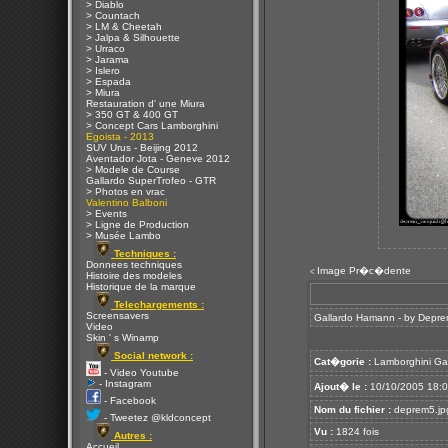
> Diablo
> Countach
> LM & Cheetah
> Jalpa & Silhouette
> Urraco
> Jarama
> Islero
> Espada
> Miura
Restauration d' une Miura
> 350 GT & 400 GT
> Concept Cars Lamborghini
Egoista - 2013
SUV Urus - Beijing 2012
Aventador Jota - Geneve 2012
> Modele de Course
Gallardo SuperTrofeo - GTR
> Photos en vrac
Valentino Balboni
> Events
> Ligne de Production
> Musée Lambo
Techniques :
Donnees techniques
Image Pr�c�dente
<
Histoire des modeles
Historique de la marque
Telechargements :
Screensavers
Gallardo Hamann - by Depr
Video
Skin ' s Winamp
Social network :
Cat�gorie :
Lamborghini Ga
- Video Youtube
- Instagram
Ajout� le :
10/10/2005 18:
- Facebook
Nom du fichier :
deprem5.jp
- Tweetez @kldconcept
Vu :
1824 fois
Autres :
Accueil