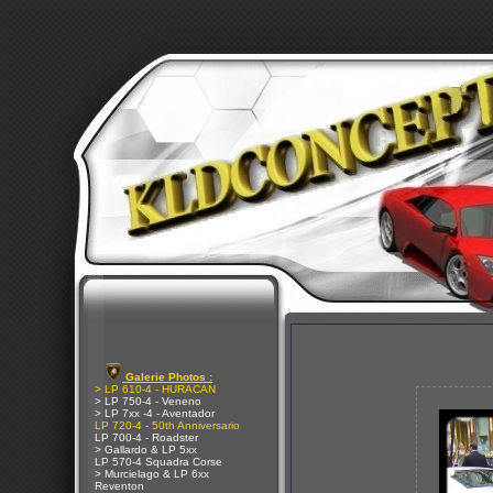
Galerie Photos :
> LP 610-4 - HURACAN
> LP 750-4 - Veneno
> LP 7xx -4 - Aventador
LP 720-4 - 50th Anniversario
LP 700-4 - Roadster
> Gallardo & LP 5xx
LP 570-4 Squadra Corse
> Murcielago & LP 6xx
Reventon