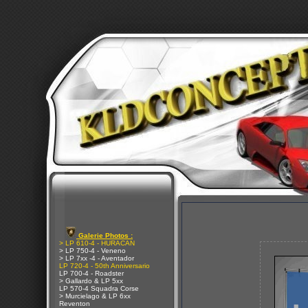
Galerie Photos :
> LP 610-4 - HURACAN
> LP 750-4 - Veneno
> LP 7xx -4 - Aventador
LP 720-4 - 50th Anniversario
LP 700-4 - Roadster
> Gallardo & LP 5xx
LP 570-4 Squadra Corse
> Murcielago & LP 6xx
Reventon