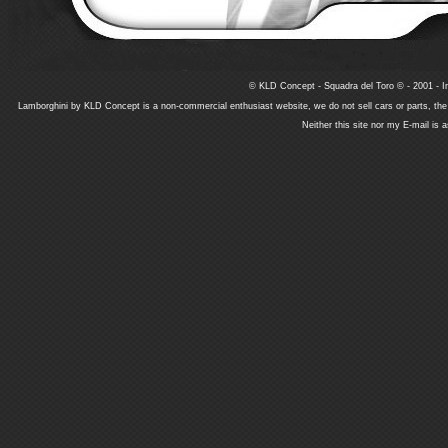
© KLD Concept - Squadra del Toro © - 2001 - In
Lamborghini by KLD Concept is a non-commercial enthusiast website, we do not sell cars or parts, th
Neither this site nor my E-mail is