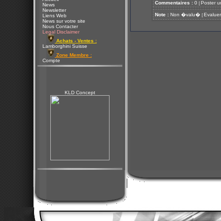
Commentaires :
0
Poster u
[
News
Newsletter
Note :
Non �valu�
Evaluer
[
Liens Web
News sur votre site
Nous Contacter
Legal Disclaimer
Achats - Ventes :
Lamborghini Suisse
Zone Membre :
Compte
KLD Concept