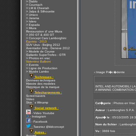
> Diablo
> Countach
> LM & Cheetah
> Jalpa & Silhouette
> Urraco
> Jarama
> Islero
> Espada
> Miura
Restauration d' une Miura
> 350 GT & 400 GT
> Concept Cars Lamborghini
Egoista - 2013
SUV Urus - Beijing 2012
Aventador Jota - Geneve 2012
> Modele de Course
Gallardo SuperTrofeo - GTR
> Photos en vrac
Valentino Balboni
> Events
> Ligne de Production
> Musée Lambo
Image Pr�c�dente
<
Techniques :
Donnees techniques
Histoire des modeles
INTEL AND AUTOMOBILI L
Historique de la marque
A WINNING COMBINATION
Telechargements :
Screensavers
Video
Skin ' s Winamp
Cat�gorie :
Photos en Vrac
Social network :
Auteur :
Lamborghini S.P.A.
- Video Youtube
- Instagram
Ajout� le :
05/10/2005 19:
- Facebook
Nom du fichier :
Lamborghini
- Tweetez @kldconcept
Vu :
3869 fois
Autres :
Accueil