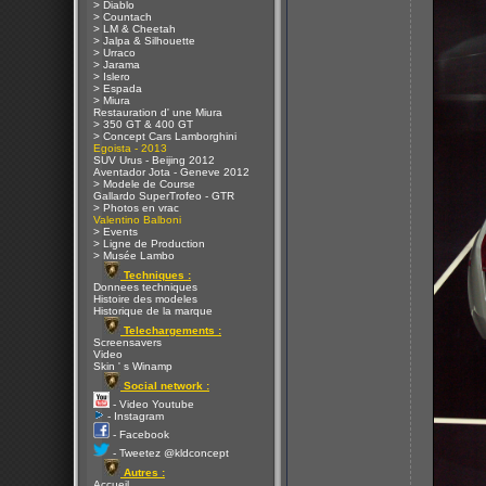
> Diablo
> Countach
> LM & Cheetah
> Jalpa & Silhouette
> Urraco
> Jarama
> Islero
> Espada
> Miura
Restauration d' une Miura
> 350 GT & 400 GT
> Concept Cars Lamborghini
Egoista - 2013
SUV Urus - Beijing 2012
Aventador Jota - Geneve 2012
> Modele de Course
Gallardo SuperTrofeo - GTR
> Photos en vrac
Valentino Balboni
> Events
> Ligne de Production
> Musée Lambo
Techniques :
Donnees techniques
Histoire des modeles
Historique de la marque
Telechargements :
Screensavers
Video
Skin ' s Winamp
Social network :
- Video Youtube
- Instagram
- Facebook
- Tweetez @kldconcept
Autres :
Accueil