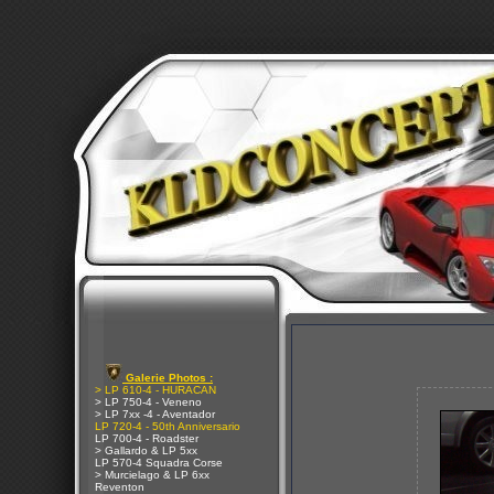
Galerie Photos :
> LP 610-4 - HURACAN
> LP 750-4 - Veneno
> LP 7xx -4 - Aventador
LP 720-4 - 50th Anniversario
LP 700-4 - Roadster
> Gallardo & LP 5xx
LP 570-4 Squadra Corse
> Murcielago & LP 6xx
Reventon