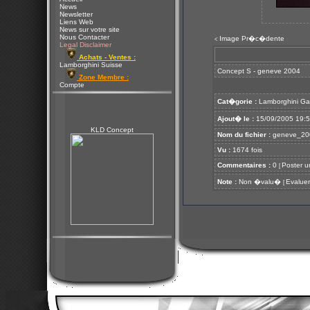
News
Newsletter
Liens Web
News sur votre site
Nous Contacter
Image Pr�c�dente
<
Legal Disclaimer
Achats - Ventes :
Lamborghini Suisse
Concept S - geneve 2004
Zone Membre :
Compte
Cat�gorie :
Lamborghini Ga
Ajout� le :
15/09/2005 19:
KLD Concept
Nom du fichier :
geneve_200
Vu :
1674 fois
Commentaires :
0
Poster u
[
Note :
Non �valu�
Evaluer
[