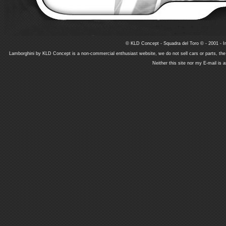
© KLD Concept - Squadra del Toro © - 2001 - In
Lamborghini by KLD Concept is a non-commercial enthusiast website, we do not sell cars or parts, th
Neither this site nor my E-mail is