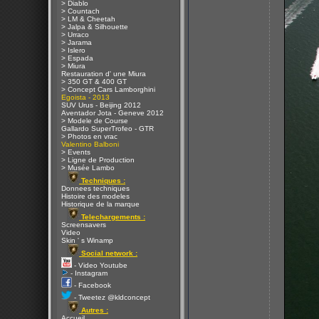
> Diablo
> Countach
> LM & Cheetah
> Jalpa & Silhouette
> Urraco
> Jarama
> Islero
> Espada
> Miura
Restauration d' une Miura
> 350 GT & 400 GT
> Concept Cars Lamborghini
Egoista - 2013
SUV Urus - Beijing 2012
Aventador Jota - Geneve 2012
> Modele de Course
Gallardo SuperTrofeo - GTR
> Photos en vrac
Valentino Balboni
> Events
> Ligne de Production
> Musée Lambo
Techniques :
Donnees techniques
Histoire des modeles
Historique de la marque
Telechargements :
Screensavers
Video
Skin ' s Winamp
Social network :
- Video Youtube
- Instagram
- Facebook
- Tweetez @kldconcept
Autres :
Accueil