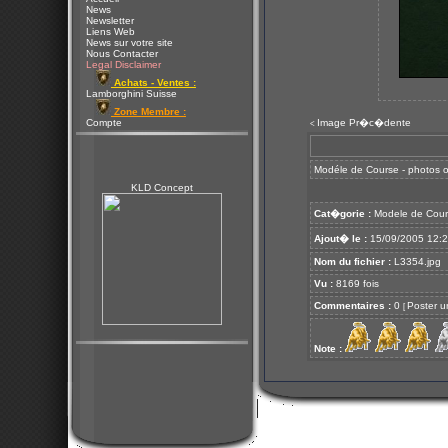
News
Newsletter
Liens Web
News sur votre site
Nous Contacter
Legal Disclaimer
Achats - Ventes :
Lamborghini Suisse
Zone Membre :
Compte
Image Pr�c�dente
<
Modéle de Course - photos of
KLD Concept
Cat�gorie :
Modele de Cour
Ajout� le :
15/09/2005 12:
Nom du fichier :
L3354.jpg
Vu :
8169 fois
Commentaires :
0
Poster u
[
Note :