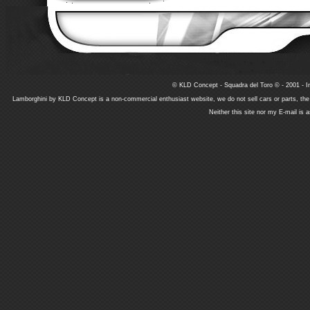
© KLD Concept - Squadra del Toro © - 2001 - In
Lamborghini by KLD Concept is a non-commercial enthusiast website, we do not sell cars or parts, th
Neither this site nor my E-mail is