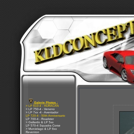
Galerie Photos :
> LP 610-4 - HURACAN
> LP 750-4 - Veneno
> LP 7xx -4 - Aventador
LP 720-4 - 50th Anniversario
LP 700-4 - Roadster
> Gallardo & LP 5xx
LP 570-4 Squadra Corse
> Murcielago & LP 6xx
Reventon