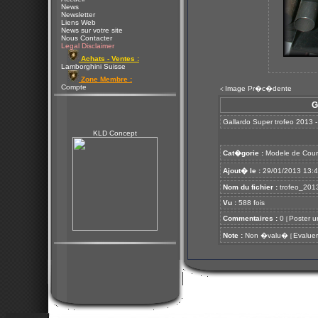
News
Newsletter
Liens Web
News sur votre site
Nous Contacter
Legal Disclaimer
Achats - Ventes :
Lamborghini Suisse
Zone Membre :
Compte
Image Pr�c�dente
<
G
Gallardo Super trofeo 2013 -
KLD Concept
Cat�gorie :
Modele de Cour
Ajout� le :
29/01/2013 13:
Nom du fichier :
trofeo_2013
Vu :
588 fois
Commentaires :
0
Poster u
[
Note :
Non �valu�
Evaluer
[