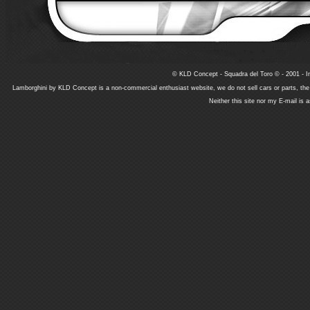
© KLD Concept - Squadra del Toro © - 2001 - In
Lamborghini by KLD Concept is a non-commercial enthusiast website, we do not sell cars or parts, th
Neither this site nor my E-mail is