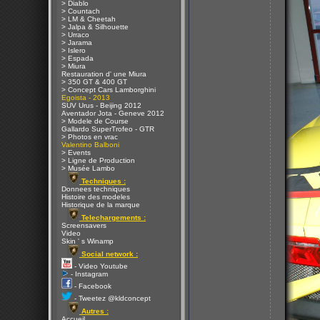
> Diablo
> Countach
> LM & Cheetah
> Jalpa & Silhouette
> Urraco
> Jarama
> Islero
> Espada
> Miura
Restauration d' une Miura
> 350 GT & 400 GT
> Concept Cars Lamborghini
Egoista - 2013
SUV Urus - Beijing 2012
Aventador Jota - Geneve 2012
> Modele de Course
Gallardo SuperTrofeo - GTR
> Photos en vrac
Valentino Balboni
> Events
> Ligne de Production
> Musée Lambo
Techniques :
Donnees techniques
Histoire des modeles
Historique de la marque
Telechargements :
Screensavers
Video
Skin ' s Winamp
Social network :
- Video Youtube
- Instagram
- Facebook
- Tweetez @kldconcept
Autres :
Accueil