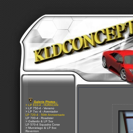
Galerie Photos :
> LP 610-4 - HURACAN
> LP 750-4 - Veneno
> LP 7xx -4 - Aventador
LP 720-4 - 50th Anniversario
LP 700-4 - Roadster
> Gallardo & LP 5xx
LP 570-4 Squadra Corse
> Murcielago & LP 6xx
Reventon