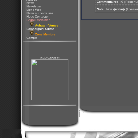
Commentaires :
0
Poster u
[
News
Newsletter
Note :
Non �valu�
Evaluer
[
Liens Web
News sur votre site
Nous Contacter
Legal Disclaimer
Achats - Ventes :
Lamborghini Suisse
Zone Membre :
Compte
KLD Concept