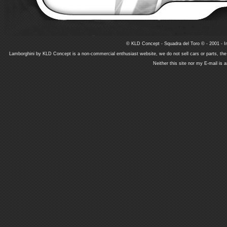
© KLD Concept - Squadra del Toro © - 2001 - In
Lamborghini by KLD Concept is a non-commercial enthusiast website, we do not sell cars or parts, th
Neither this site nor my E-mail is