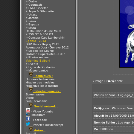
> Diablo
> Countach
> LM & Cheetah
> Jalpa & Silhouette
> Urraco
> Jarama
> Islero
> Espada
> Miura
Restauration d' une Miura
> 350 GT & 400 GT
> Concept Cars Lamborghini
Egoista - 2013
SUV Urus - Beijing 2012
Aventador Jota - Geneve 2012
> Modele de Course
Gallardo SuperTrofeo - GTR
> Photos en vrac
Valentino Balboni
> Events
> Ligne de Production
> Musée Lambo
Techniques :
Donnees techniques
Image Pr�c�dente
<
Histoire des modeles
Historique de la marque
Telechargements :
Screensavers
Photos en Vrac - Lug-Ago_
Video
Skin ' s Winamp
Social network :
Cat�gorie :
Photos en Vrac
- Video Youtube
- Instagram
Ajout� le :
14/09/2005 13:
- Facebook
Nom du fichier :
Lug-Ago_10
- Tweetez @kldconcept
Vu :
3080 fois
Autres :
Accueil