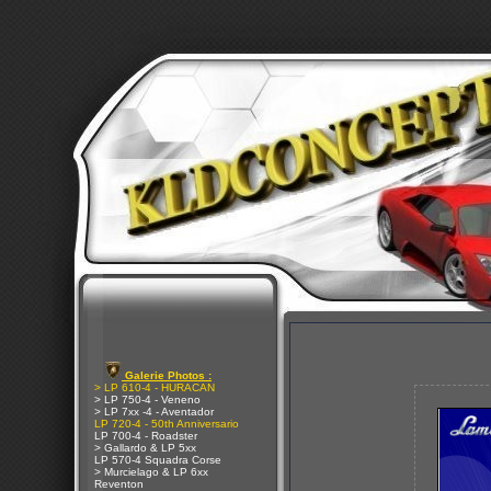
Galerie Photos :
> LP 610-4 - HURACAN
> LP 750-4 - Veneno
> LP 7xx -4 - Aventador
LP 720-4 - 50th Anniversario
LP 700-4 - Roadster
> Gallardo & LP 5xx
LP 570-4 Squadra Corse
> Murcielago & LP 6xx
Reventon