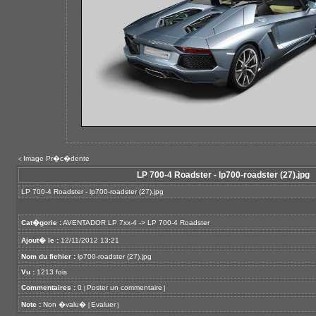
Image Pr�c�dente
<
LP 700-4 Roadster - lp700-roadster (27).jpg
LP 700-4 Roadster - lp700-roadster (27).jpg
Cat�gorie :
AVENTADOR LP 7xx-4
->
LP 700-4 Roadster
Ajout� le :
12/11/2012 13:21
Nom du fichier :
lp700-roadster (27).jpg
Vu :
1213 fois
Commentaires :
0
Poster un commentaire
[
]
Note :
Non �valu�
Evaluer
[
]