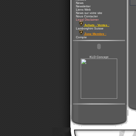
News
Newsletter
Liens Web
News sur votre site
Nous Contacter
Legal Disclaimer
Achats - Ventes :
Lamborghini Suisse
Zone Membre :
Compte
KLD Concept