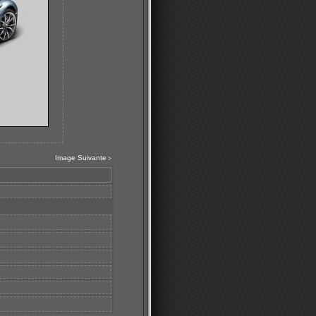
Image Suivante
>