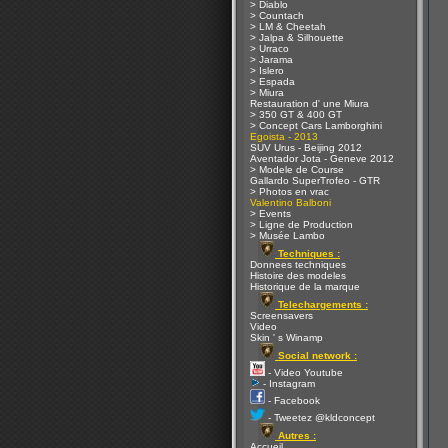
> Diablo
> Countach
> LM & Cheetah
> Jalpa & Silhouette
> Urraco
> Jarama
> Islero
> Espada
> Miura
Restauration d' une Miura
> 350 GT & 400 GT
> Concept Cars Lamborghini
Egoista - 2013
SUV Urus - Beijing 2012
Aventador Jota - Geneve 2012
> Modele de Course
Gallardo SuperTrofeo - GTR
> Photos en vrac
Valentino Balboni
> Events
> Ligne de Production
> Musée Lambo
Techniques :
Donnees techniques
Histoire des modeles
Historique de la marque
Telechargements :
Screensavers
Video
Skin ' s Winamp
Social network :
- Video Youtube
- Instagram
- Facebook
- Tweetez @kldconcept
Autres :
Accueil