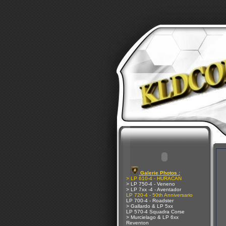
Galerie Photos :
> LP 610-4 - HURACAN
> LP 750-4 - Veneno
> LP 7xx -4 - Aventador
LP 720-4 - 50th Anniversario
LP 700-4 - Roadster
> Gallardo & LP 5xx
LP 570-4 Squadra Corse
> Murcielago & LP 6xx
Reventon