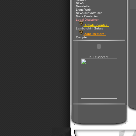
News
Newsletter
Liens Web
News sur votre site
Nous Contacter
Legal Disclaimer
Achats - Ventes :
Lamborghini Suisse
Zone Membre :
Compte
KLD Concept