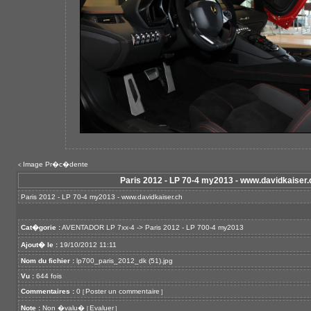
Image Pr�c�dente
<
Paris 2012 - LP 70-4 my2013 - www.davidkaiser.
Paris 2012 - LP 70-4 my2013 -
www.davidkaiser.ch
Cat�gorie :
AVENTADOR LP 7xx-4
->
Paris 2012 - LP 700-4 my2013
Ajout� le :
19/10/2012 11:11
Nom du fichier :
lp700_paris_2012_dk (51).jpg
Vu :
644 fois
Commentaires :
0
Poster un commentaire
[
]
Note :
Non �valu�
Evaluer
[
]