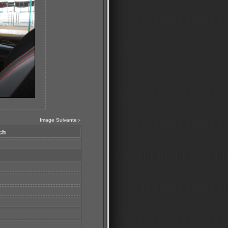
Image Suivante
>
ch