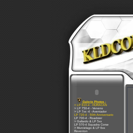
Galerie Photos :
> LP 610-4 - HURACAN
> LP 750-4 - Veneno
> LP 7xx -4 - Aventador
LP 720-4 - 50th Anniversario
LP 700-4 - Roadster
> Gallardo & LP 5xx
LP 570-4 Squadra Corse
> Murcielago & LP 6xx
Reventon