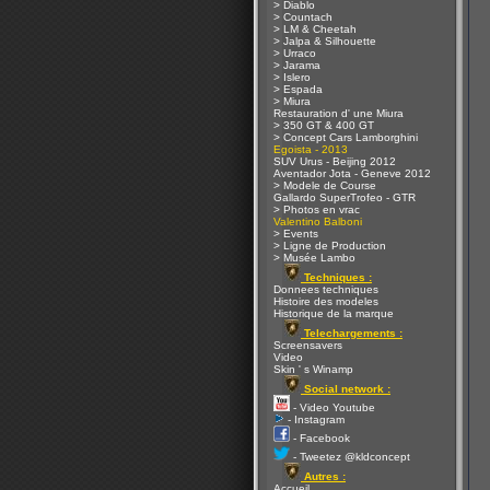
> Diablo
> Countach
> LM & Cheetah
> Jalpa & Silhouette
> Urraco
> Jarama
> Islero
> Espada
> Miura
Restauration d' une Miura
> 350 GT & 400 GT
> Concept Cars Lamborghini
Egoista - 2013
SUV Urus - Beijing 2012
Aventador Jota - Geneve 2012
> Modele de Course
Gallardo SuperTrofeo - GTR
> Photos en vrac
Valentino Balboni
> Events
> Ligne de Production
> Musée Lambo
Techniques :
Donnees techniques
Histoire des modeles
Historique de la marque
Telechargements :
Screensavers
Video
Skin ' s Winamp
Social network :
- Video Youtube
- Instagram
- Facebook
- Tweetez @kldconcept
Autres :
Accueil