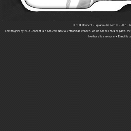
© KLD Concept - Squadra del Toro © - 2001 - In
Lamborghini by KLD Concept is a non-commercial enthusiast website, we do not sell cars or parts, th
Neither this site nor my E-mail is