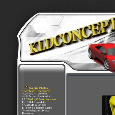
Galerie Photos :
> LP 610-4 - HURACAN
> LP 750-4 - Veneno
> LP 7xx -4 - Aventador
LP 720-4 - 50th Anniversario
LP 700-4 - Roadster
> Gallardo & LP 5xx
LP 570-4 Squadra Corse
> Murcielago & LP 6xx
Reventon