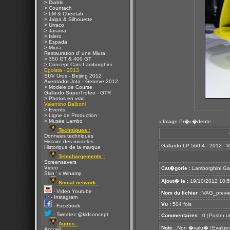
> Diablo
> Countach
> LM & Cheetah
> Jalpa & Silhouette
> Urraco
> Jarama
> Islero
> Espada
> Miura
Restauration d' une Miura
> 350 GT & 400 GT
> Concept Cars Lamborghini
Egoista - 2013
SUV Urus - Beijing 2012
Aventador Jota - Geneve 2012
> Modele de Course
Gallardo SuperTrofeo - GTR
> Photos en vrac
Valentino Balboni
> Events
> Ligne de Production
> Musée Lambo
Image Pr�c�dente
<
Techniques :
Donnees techniques
Histoire des modeles
Gallardo LP 560-4 - 2012 - 
Historique de la marque
Telechargements :
Screensavers
Video
Cat�gorie :
Lamborghini Ga
Skin ' s Winamp
Ajout� le :
19/10/2012 10:
Social network :
- Video Youtube
Nom du fichier :
VAG_preview
- Instagram
Vu :
504 fois
- Facebook
- Tweetez @kldconcept
Commentaires :
0
Poster u
[
Autres :
Note :
Non �valu�
Evaluer
[
Accueil