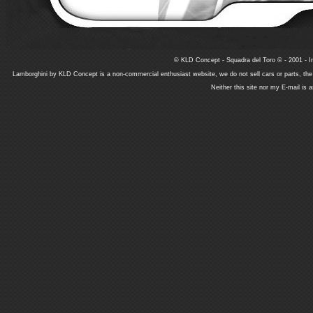
© KLD Concept - Squadra del Toro © - 2001 - In
Lamborghini by KLD Concept is a non-commercial enthusiast website, we do not sell cars or parts, th
Neither this site nor my E-mail is