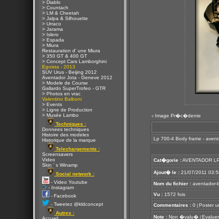
> Diablo
> Countach
> LM & Cheetah
> Jalpa & Silhouette
> Urraco
> Jarama
> Islero
> Espada
> Miura
Restauration d' une Miura
> 350 GT & 400 GT
> Concept Cars Lamborghini
Egoista - 2013
SUV Urus - Beijing 2012
Aventador Jota - Geneve 2012
> Modele de Course
Gallardo SuperTrofeo - GTR
> Photos en vrac
Valentino Balboni
> Events
> Ligne de Production
> Musée Lambo
Image Pr�c�dente
<
Techniques :
Donnees techniques
Histoire des modeles
Lp 700-4 Body frame - avent
Historique de la marque
Telechargements :
Screensavers
Video
Cat�gorie :
AVENTADOR LP
Skin ' s Winamp
Ajout� le :
21/07/2011 03:5
Social network :
- Video Youtube
Nom du fichier :
aventador-b
- Instagram
Vu :
1572 fois
- Facebook
- Tweetez @kldconcept
Commentaires :
0
Poster u
[
Autres :
Note :
Non �valu�
Evaluer
[
Accueil