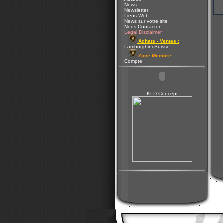
News
Newsletter
Liens Web
News sur votre site
Nous Contacter
Legal Disclaimer
Achats - Ventes :
Lamborghini Suisse
Zone Membre :
Compte
KLD Concept