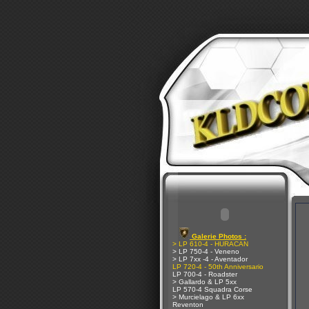
Galerie Photos :
> LP 610-4 - HURACAN
> LP 750-4 - Veneno
> LP 7xx -4 - Aventador
LP 720-4 - 50th Anniversario
LP 700-4 - Roadster
> Gallardo & LP 5xx
LP 570-4 Squadra Corse
> Murcielago & LP 6xx
Reventon