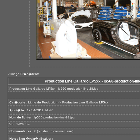
Image Pr�c�dente
<
Production Line Gallardo LP5xx - lp560-production-lin
Production Line Gallardo LP5xx - lp560-production-line-28.jpg
Cat�gorie :
Ligne de Production
->
Production Line Gallardo LP5xx
Ajout� le :
19/04/2011 14:47
Nom du fichier :
lp560-production-line-28.jpg
Vu :
1426 fois
Commentaires :
0
Poster un commentaire
[
]
Note :
Non �valu�
Evaluer
[
]