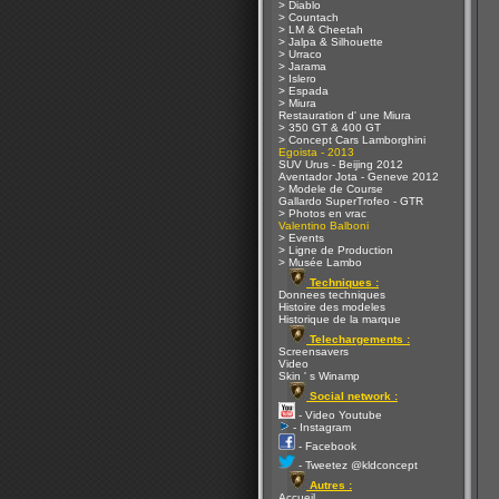
> Diablo
> Countach
> LM & Cheetah
> Jalpa & Silhouette
> Urraco
> Jarama
> Islero
> Espada
> Miura
Restauration d' une Miura
> 350 GT & 400 GT
> Concept Cars Lamborghini
Egoista - 2013
SUV Urus - Beijing 2012
Aventador Jota - Geneve 2012
> Modele de Course
Gallardo SuperTrofeo - GTR
> Photos en vrac
Valentino Balboni
> Events
> Ligne de Production
> Musée Lambo
Techniques :
Donnees techniques
Histoire des modeles
Historique de la marque
Telechargements :
Screensavers
Video
Skin ' s Winamp
Social network :
- Video Youtube
- Instagram
- Facebook
- Tweetez @kldconcept
Autres :
Accueil