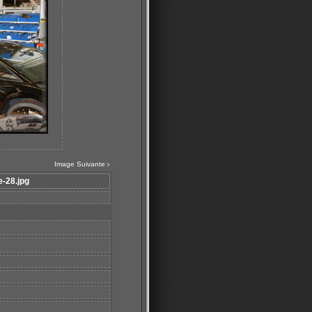
Image Suivante
>
e-28.jpg