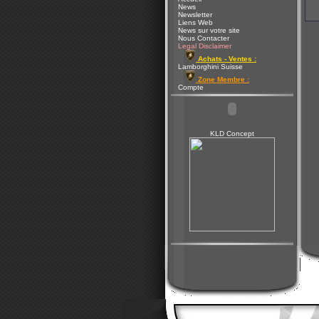
News
Newsletter
Liens Web
News sur votre site
Nous Contacter
Legal Disclaimer
Achats - Ventes :
Lamborghini Suisse
Zone Membre :
Compte
KLD Concept