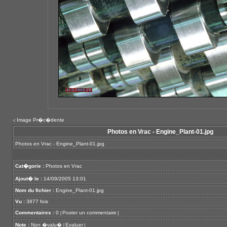
Image Pr�c�dente
<
Photos en Vrac - Engine_Plant-01.jpg
Photos en Vrac - Engine_Plant-01.jpg
Cat�gorie :
Photos en Vrac
Ajout� le :
14/09/2005 13:01
Nom du fichier :
Engine_Plant-01.jpg
Vu :
3877 fois
Commentaires :
0
Poster un commentaire
[
]
Note :
Non �valu�
Evaluer
[
]