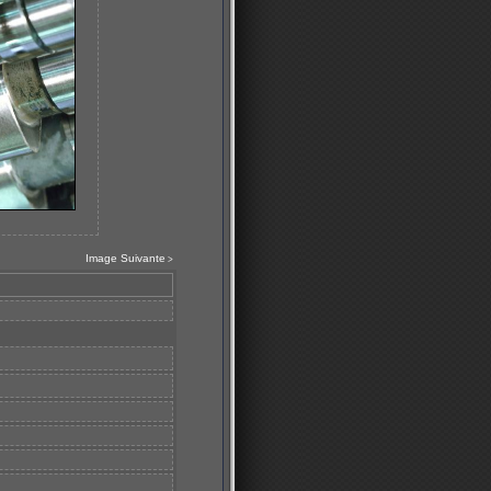
Image Suivante
>