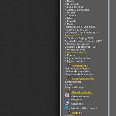
> Diablo
> Countach
> LM & Cheetah
> Jalpa & Silhouette
> Urraco
> Jarama
> Islero
> Espada
> Miura
Restauration d' une Miura
> 350 GT & 400 GT
> Concept Cars Lamborghini
Egoista - 2013
SUV Urus - Beijing 2012
Aventador Jota - Geneve 2012
> Modele de Course
Gallardo SuperTrofeo - GTR
> Photos en vrac
Valentino Balboni
> Events
> Ligne de Production
> Musée Lambo
Techniques :
Donnees techniques
Histoire des modeles
Historique de la marque
Telechargements :
Screensavers
Video
Skin ' s Winamp
Social network :
- Video Youtube
- Instagram
- Facebook
- Tweetez @kldconcept
Autres :
Accueil