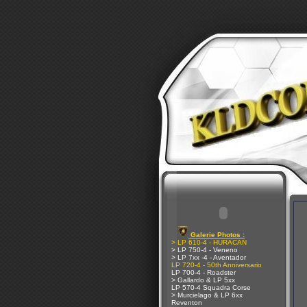
Galerie Photos :
> LP 610-4 - HURACAN
> LP 750-4 - Veneno
> LP 7xx -4 - Aventador
LP 720-4 - 50th Anniversario
LP 700-4 - Roadster
> Gallardo & LP 5xx
LP 570-4 Squadra Corse
> Murcielago & LP 6xx
Reventon