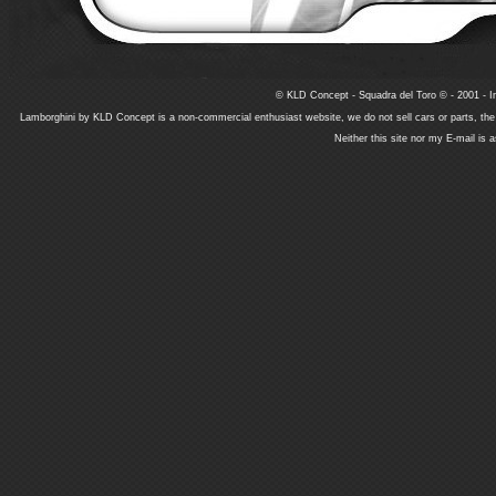
© KLD Concept - Squadra del Toro © - 2001 - In
Lamborghini by KLD Concept is a non-commercial enthusiast website, we do not sell cars or parts, th
Neither this site nor my E-mail is