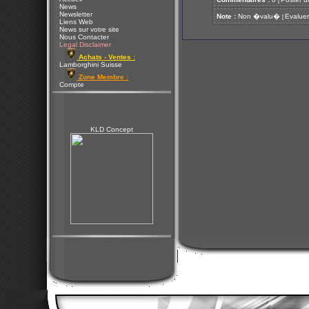
[
News
Newsletter
Note :
Non �valu�
Evaluer
[
Liens Web
News sur votre site
Nous Contacter
Legal Disclaimer
Achats - Ventes :
Lamborghini Suisse
Zone Membre :
Compte
KLD Concept