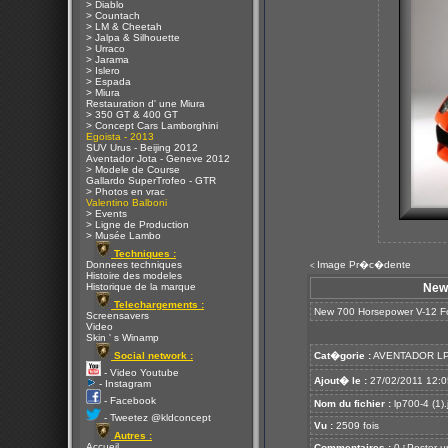
> Diablo
> Countach
> LM & Cheetah
> Jalpa & Silhouette
> Urraco
> Jarama
> Islero
> Espada
> Miura
Restauration d' une Miura
> 350 GT & 400 GT
> Concept Cars Lamborghini
Egoista - 2013
SUV Urus - Beijing 2012
Aventador Jota - Geneve 2012
> Modele de Course
Gallardo SuperTrofeo - GTR
> Photos en vrac
Valentino Balboni
> Events
> Ligne de Production
> Musée Lambo
Techniques :
Donnees techniques
Image Pr�c�dente
<
Histoire des modeles
Historique de la marque
New 
Telechargements :
New 700 Horsepower V-12 Fo
Screensavers
Video
Skin ' s Winamp
Social network :
Cat�gorie :
AVENTADOR LP
- Video Youtube
Ajout� le :
27/02/2011 12:0
- Instagram
- Facebook
Nom du fichier :
lp700-4 (1).
- Tweetez @kldconcept
Vu :
2509 fois
Autres :
Accueil
Commentaires :
0
Poster u