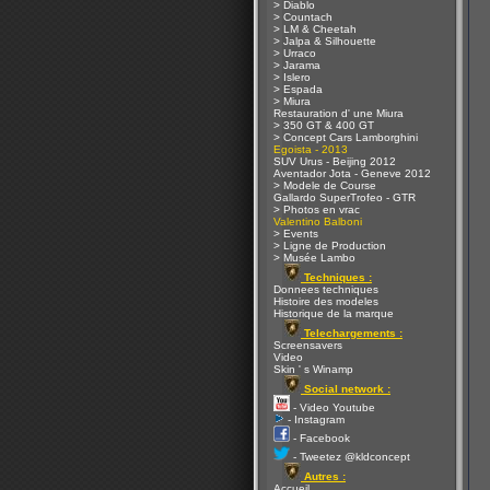
> Diablo
> Countach
> LM & Cheetah
> Jalpa & Silhouette
> Urraco
> Jarama
> Islero
> Espada
> Miura
Restauration d' une Miura
> 350 GT & 400 GT
> Concept Cars Lamborghini
Egoista - 2013
SUV Urus - Beijing 2012
Aventador Jota - Geneve 2012
> Modele de Course
Gallardo SuperTrofeo - GTR
> Photos en vrac
Valentino Balboni
> Events
> Ligne de Production
> Musée Lambo
Techniques :
Donnees techniques
Histoire des modeles
Historique de la marque
Telechargements :
Screensavers
Video
Skin ' s Winamp
Social network :
- Video Youtube
- Instagram
- Facebook
- Tweetez @kldconcept
Autres :
Accueil