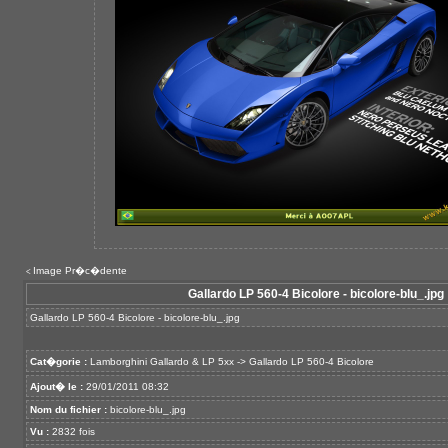
Image Pr�c�dente
<
Gallardo LP 560-4 Bicolore - bicolore-blu_.jpg
Gallardo LP 560-4 Bicolore - bicolore-blu_.jpg
Cat�gorie :
Lamborghini Gallardo & LP 5xx
->
Gallardo LP 560-4 Bicolore
Ajout� le :
29/01/2011 08:32
Nom du fichier :
bicolore-blu_.jpg
Vu :
2832 fois