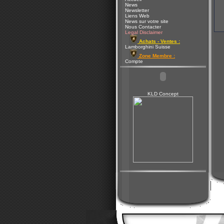
News
Newsletter
Liens Web
News sur votre site
Nous Contacter
Legal Disclaimer
Achats - Ventes :
Lamborghini Suisse
Zone Membre :
Compte
KLD Concept