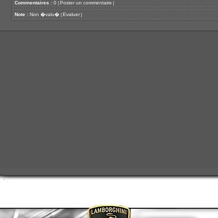
Commentaires :
0
Poster un commentaire
[
]
Note :
Non �valu�
Evaluer
[
]