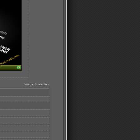
Image Suivante
>