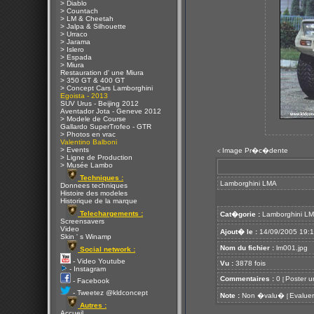
> Diablo
> Countach
> LM & Cheetah
> Jalpa & Silhouette
> Urraco
> Jarama
> Islero
> Espada
> Miura
Restauration d' une Miura
> 350 GT & 400 GT
> Concept Cars Lamborghini
Egoista - 2013
SUV Urus - Beijing 2012
Aventador Jota - Geneve 2012
> Modele de Course
Gallardo SuperTrofeo - GTR
> Photos en vrac
Valentino Balboni
> Events
Image Pr�c�dente
<
> Ligne de Production
> Musée Lambo
Techniques :
Lamborghini LMA
Donnees techniques
Histoire des modeles
Historique de la marque
Telechargements :
Cat�gorie :
Lamborghini L
Screensavers
Video
Ajout� le :
14/09/2005 19:
Skin ' s Winamp
Nom du fichier :
lm001.jpg
Social network :
- Video Youtube
Vu :
3878 fois
- Instagram
Commentaires :
0
Poster u
[
- Facebook
- Tweetez @kldconcept
Note :
Non �valu�
Evaluer
[
Autres :
Accueil