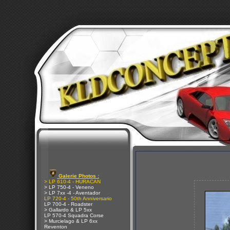
Galerie Photos :
> LP 610-4 - HURACAN
> LP 750-4 - Veneno
> LP 7xx -4 - Aventador
LP 720-4 - 50th Anniversario
LP 700-4 - Roadster
> Gallardo & LP 5xx
LP 570-4 Squadra Corse
> Murcielago & LP 6xx
Reventon