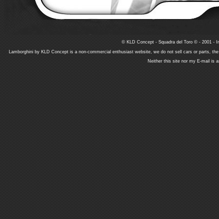
© KLD Concept - Squadra del Toro © - 2001 - In
Lamborghini by KLD Concept is a non-commercial enthusiast website, we do not sell cars or parts, th
Neither this site nor my E-mail is