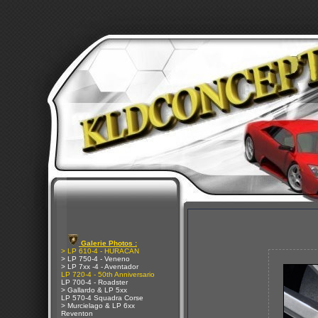
Galerie Photos :
> LP 610-4 - HURACAN
> LP 750-4 - Veneno
> LP 7xx -4 - Aventador
LP 720-4 - 50th Anniversario
LP 700-4 - Roadster
> Gallardo & LP 5xx
LP 570-4 Squadra Corse
> Murcielago & LP 6xx
Reventon