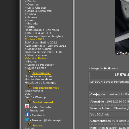
> Diablo
> Countach
> LM & Cheetah
> Jalpa & Silhouette
> Urraco
> Jarama
> Islero
> Espada
> Miura
Restauration d' une Miura
> 350 GT & 400 GT
> Concept Cars Lamborghini
Egoista - 2013
SUV Urus - Beijing 2012
Aventador Jota - Geneve 2012
> Modele de Course
Gallardo SuperTrofeo - GTR
> Photos en vrac
Valentino Balboni
> Events
> Ligne de Production
> Musée Lambo
Image Pr�c�dente
<
Techniques :
LP 570-4
Donnees techniques
Histoire des modeles
LP 570-4 Spyder Performante
Historique de la marque
Telechargements :
Screensavers
Video
Cat�gorie :
Lamborghini Ga
Skin ' s Winamp
Ajout� le :
19/12/2010 00:
Social network :
- Video Youtube
Nom du fichier :
33-lamborgh
- Instagram
Vu :
2017 fois
- Facebook
- Tweetez @kldconcept
Commentaires :
0
Poster u
[
Autres :
Note :
Non �valu�
Evaluer
[
Accueil