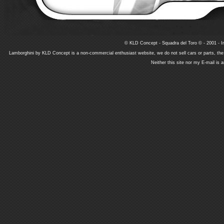
© KLD Concept - Squadra del Toro © - 2001 - In
Lamborghini by KLD Concept is a non-commercial enthusiast website, we do not sell cars or parts, th
Neither this site nor my E-mail is