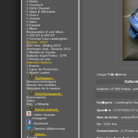
> Diablo
> Countach
> LM & Cheetah
> Jalpa & Silhouette
> Urraco
> Jarama
> Islero
> Espada
> Miura
Restauration d' une Miura
> 350 GT & 400 GT
> Concept Cars Lamborghini
Egoista - 2013
SUV Urus - Beijing 2012
Aventador Jota - Geneve 2012
> Modele de Course
Gallardo SuperTrofeo - GTR
> Photos en vrac
Valentino Balboni
> Events
> Ligne de Production
> Musée Lambo
Image Pr�c�dente
<
Techniques :
Gallard
Donnees techniques
Histoire des modeles
Historique de la marque
Gallardo LP 560 Polizia - po
Telechargements :
Screensavers
Video
Cat�gorie :
Lamborghini Ga
Skin ' s Winamp
Social network :
Ajout� le :
07/07/2010 07:
- Video Youtube
Nom du fichier :
polizia-F874
- Instagram
- Facebook
Vu :
1202 fois
- Tweetez @kldconcept
Commentaires :
0
Poster u
[
Autres :
Accueil