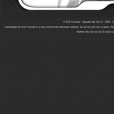
© KLD Concept - Squadra del Toro © - 2001 - In
Lamborghini by KLD Concept is a non-commercial enthusiast website, we do not sell cars or parts, th
Neither this site nor my E-mail is