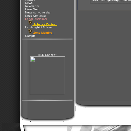
Note :
Non �valu�
Evaluer
[
News
Newsletter
Liens Web
News sur votre site
Nous Contacter
Legal Disclaimer
Achats - Ventes :
Lamborghini Suisse
Zone Membre :
Compte
KLD Concept