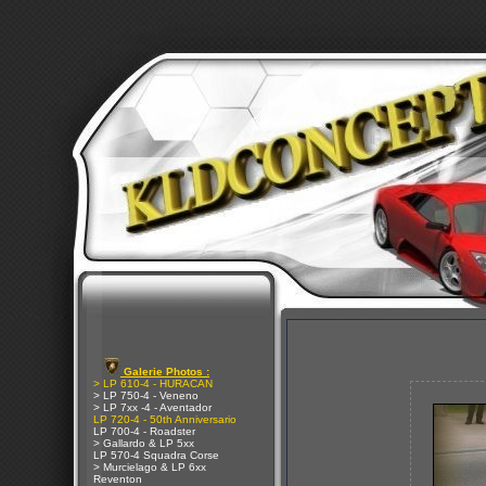
Galerie Photos :
> LP 610-4 - HURACAN
> LP 750-4 - Veneno
> LP 7xx -4 - Aventador
LP 720-4 - 50th Anniversario
LP 700-4 - Roadster
> Gallardo & LP 5xx
LP 570-4 Squadra Corse
> Murcielago & LP 6xx
Reventon