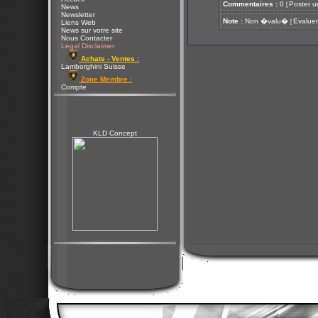
Commentaires :
0
Poster u
[
News
Newsletter
Note :
Non �valu�
Evaluer
[
Liens Web
News sur votre site
Nous Contacter
Legal Disclaimer
Achats - Ventes :
Lamborghini Suisse
Zone Membre :
Compte
KLD Concept