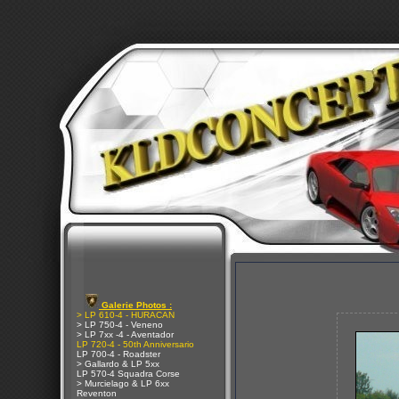
Galerie Photos :
> LP 610-4 - HURACAN
> LP 750-4 - Veneno
> LP 7xx -4 - Aventador
LP 720-4 - 50th Anniversario
LP 700-4 - Roadster
> Gallardo & LP 5xx
LP 570-4 Squadra Corse
> Murcielago & LP 6xx
Reventon