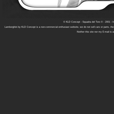
© KLD Concept - Squadra del Toro © - 2001 - In
Lamborghini by KLD Concept is a non-commercial enthusiast website, we do not sell cars or parts, th
Neither this site nor my E-mail is