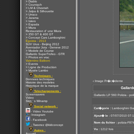
> Diablo
> Countach
> LM & Cheetah
> Jalpa & Silhouette
> Urraco
> Jarama
> Islero
> Espada
> Miura
Restauration d' une Miura
> 350 GT & 400 GT
> Concept Cars Lamborghini
Egoista - 2013
SUV Urus - Beijing 2012
Aventador Jota - Geneve 2012
> Modele de Course
Gallardo SuperTrofeo - GTR
> Photos en vrac
Valentino Balboni
> Events
> Ligne de Production
> Musée Lambo
Techniques :
Donnees techniques
Image Pr�c�dente
<
Histoire des modeles
Historique de la marque
Gallard
Telechargements :
Screensavers
Gallardo LP 560 Polizia - po
Video
Skin ' s Winamp
Social network :
Cat�gorie :
Lamborghini Ga
- Video Youtube
- Instagram
Ajout� le :
07/07/2010 07:
- Facebook
Nom du fichier :
polizia-F874
- Tweetez @kldconcept
Vu :
1212 fois
Autres :
Accueil