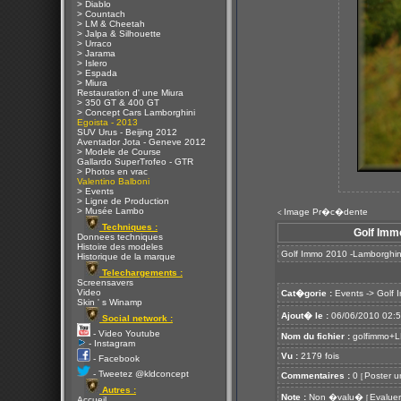
> Diablo
> Countach
> LM & Cheetah
> Jalpa & Silhouette
> Urraco
> Jarama
> Islero
> Espada
> Miura
Restauration d' une Miura
> 350 GT & 400 GT
> Concept Cars Lamborghini
Egoista - 2013
SUV Urus - Beijing 2012
Aventador Jota - Geneve 2012
> Modele de Course
Gallardo SuperTrofeo - GTR
> Photos en vrac
Valentino Balboni
> Events
> Ligne de Production
> Musée Lambo
Image Pr�c�dente
<
Techniques :
Golf Imm
Donnees techniques
Histoire des modeles
Golf Immo 2010 -Lamborghin
Historique de la marque
Telechargements :
Screensavers
Video
Cat�gorie :
Events
->
Golf 
Skin ' s Winamp
Ajout� le :
06/06/2010 02:
Social network :
- Video Youtube
Nom du fichier :
golfimmo+L
- Instagram
Vu :
2179 fois
- Facebook
- Tweetez @kldconcept
Commentaires :
0
Poster u
[
Autres :
Note :
Non �valu�
Evaluer
[
Accueil