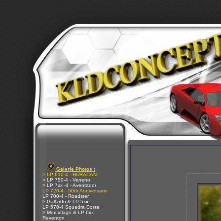
Galerie Photos :
> LP 610-4 - HURACAN
> LP 750-4 - Veneno
> LP 7xx -4 - Aventador
LP 720-4 - 50th Anniversario
LP 700-4 - Roadster
> Gallardo & LP 5xx
LP 570-4 Squadra Corse
> Murcielago & LP 6xx
Reventon