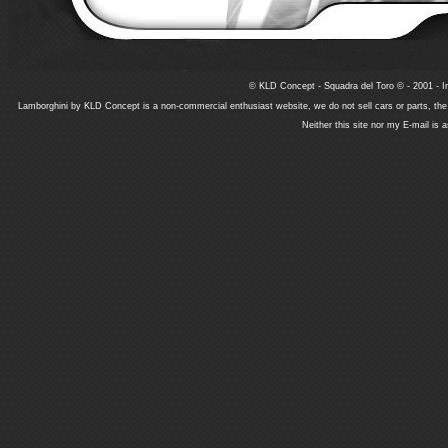
© KLD Concept - Squadra del Toro © - 2001 - In
Lamborghini by KLD Concept is a non-commercial enthusiast website, we do not sell cars or parts, th
Neither this site nor my E-mail is